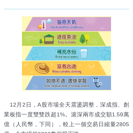
12月2日，A股市場全天震盪調整，深成指、創
業板指一度雙雙跌超1%。滬深兩市成交額1.59萬
億（人民幣，下同），較上一個交易日縮量2805