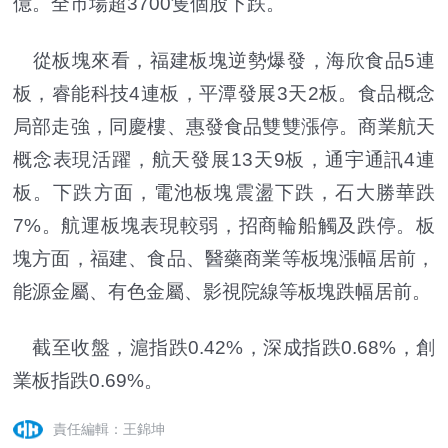
億。全市場超3700隻個股下跌。
從板塊來看，福建板塊逆勢爆發，海欣食品5連
板，睿能科技4連板，平潭發展3天2板。食品概念
局部走強，同慶樓、惠發食品雙雙漲停。商業航天
概念表現活躍，航天發展13天9板，通宇通訊4連
板。下跌方面，電池板塊震盪下跌，石大勝華跌
7%。航運板塊表現較弱，招商輪船觸及跌停。板
塊方面，福建、食品、醫藥商業等板塊漲幅居前，
能源金屬、有色金屬、影視院線等板塊跌幅居前。
截至收盤，滬指跌0.42%，深成指跌0.68%，創
業板指跌0.69%。
責任編輯：王錦坤