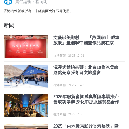
責任編輯：程向明
香港商報版權所有，未經書面允許不得使用。
新聞
文藝賦美鄉村——「故園家山·咸寧
放歌」董繼寧中國畫作品展在京舉
行
香港商報
2025-12-01
沉浸式體驗來襲！北京10條冰雪線
路點亮京張冬日文旅盛宴
香港商報
2025-11-28
2026年服貿會挪威奧斯陸專場推介
會成功舉辦 深化中挪服務貿易合作
香港商報
2025-11-28
2025「內地優秀影片香港展映」隆