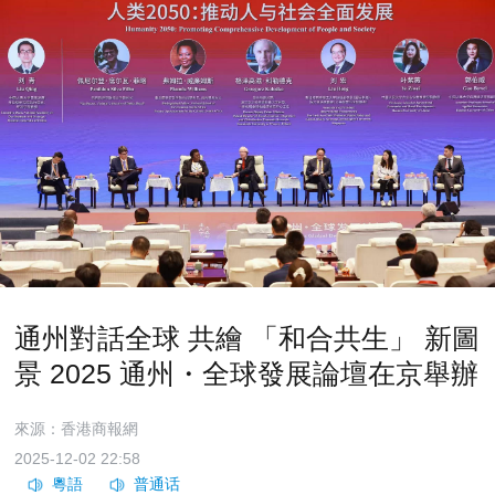
通州對話全球 共繪 「和合共生」 新圖
景 2025 通州・全球發展論壇在京舉辦
來源：香港商報網
2025-12-02 22:58