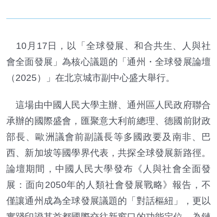
10月17日，以「全球發展、和合共生、人與社
會全面發展」為核心議題的「通州・全球發展論壇
（2025）」在北京城市副中心盛大舉行。
這場由中國人民大學主辦、通州區人民政府聯合
承辦的國際盛會，匯聚意大利前總理、德國前財政
部長、歐洲議會前副議長等多國政要及南非、巴
西、新加坡等國學界代表，共探全球發展新路徑。
論壇期間，中國人民大學發布《人與社會全面發
展：面向2050年的人類社會發展戰略》報告，不
僅讓通州成為全球發展議題的「對話樞紐」，更以
實踐印證其首都國際交往新窗口的功能定位，為鏈