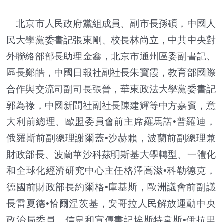
北京市人民政府黨組成員、副市長孫碩，中國人
民大學黨委書記張東剛、校長林尚立，中共中央對
外聯絡部部長助理金鑫，北京市通州區委副書記、
區長鄭皓，中國日報社副社長朱寶霞，教育部國際
合作與交流司副司長張晉，華東政法大學黨委書記
郭為祿，中國新聞社副社長陳建輝等中方嘉賓，意
大利前總理、歐盟委員會前主席羅馬諾•普羅迪，
俄羅斯前副總理謝爾蓋•沙赫賴，波蘭前副總理兼
財政部長、波蘭華沙科茲明斯基大學轉型、一體化
和全球化經濟研究中心主任格澤高滋•科勒德克，
德國前財政部長約爾格•庫基斯，歐洲議會前副議
長雷夏德•恰爾涅茨基，安哥拉人民解放運動中央
政治局委員、信息和宣傳書記埃斯特韋斯•伊拉里