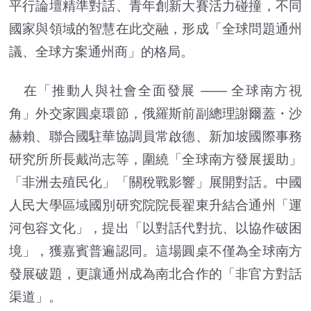
平行論壇精準對話、青年創新大賽活力碰撞，不同
國家與領域的智慧在此交融，形成「全球問題通州
議、全球方案通州商」的格局。
在「推動人與社會全面發展 —— 全球南方視
角」外交家圓桌環節，俄羅斯前副總理謝爾蓋・沙
赫賴、聯合國駐華協調員常啟德、新加坡國際事務
研究所所長戴尚志等，圍繞「全球南方發展援助」
「非洲去殖民化」「關稅戰影響」展開對話。中國
人民大學區域國別研究院院長翟東升結合通州「運
河包容文化」，提出「以對話代對抗、以協作破困
境」，獲嘉賓普遍認同。這場圓桌不僅為全球南方
發展破題，更讓通州成為南北合作的「非官方對話
渠道」。