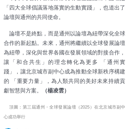
「四大全球倡議落地落實的生動實踐」，也道出了
論壇與通州的共同使命。
論壇不是終點，而是通州以論壇為紐帶深化全球
合作的新起點。未來，通州將繼續以全球發展論壇
為紐帶，深化與世界各國在發展領域的對接合作，
讓「和合共生」的理念轉化為更多 「通州實
踐」，讓北京城市副中心成為推動全球新秩序構建
的 「重要力量」，為人類共同的美好未來持續貢
獻智慧與方案。
（楊凌雲）
頂圖：第三屆通州・全球發展論壇（2025）在北京城市副中
心成功舉行