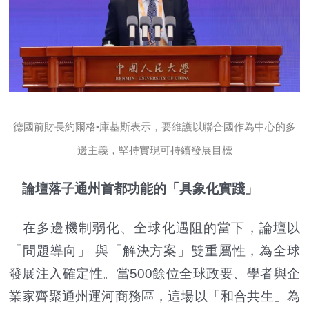
德國前財長約爾格•庫基斯表示，要維護以聯合國作為中心的多
邊主義，堅持實現可持續發展目標
論壇落子通州首都功能的「具象化實踐」
在多邊機制弱化、全球化遇阻的當下，論壇以
「問題導向」 與「解決方案」雙重屬性，為全球
發展注入確定性。當500餘位全球政要、學者與企
業家齊聚通州運河商務區，這場以「和合共生」為