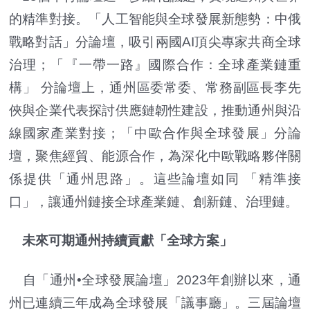
的精準對接。「人工智能與全球發展新態勢：中俄
戰略對話」分論壇，吸引兩國AI頂尖專家共商全球
治理；「『一帶一路』國際合作：全球產業鏈重
構」 分論壇上，通州區委常委、常務副區長李先
俠與企業代表探討供應鏈韌性建設，推動通州與沿
線國家產業對接；「中歐合作與全球發展」分論
壇，聚焦經貿、能源合作，為深化中歐戰略夥伴關
係提供「通州思路」。這些論壇如同 「精準接
口」，讓通州鏈接全球產業鏈、創新鏈、治理鏈。
未來可期通州持續貢獻「全球方案」
自「通州•全球發展論壇」2023年創辦以來，通
州已連續三年成為全球發展「議事廳」。三屆論壇