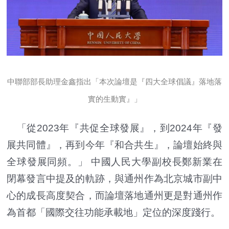
中聯部部長助理金鑫指出「本次論壇是『四大全球倡議』落地落
實的生動實』」
「從2023年『共促全球發展』，到2024年『發
展共同體』，再到今年『和合共生』，論壇始終與
全球發展同頻。」 中國人民大學副校長鄭新業在
閉幕發言中提及的軌跡，與通州作為北京城市副中
心的成長高度契合，而論壇落地通州更是對通州作
為首都「國際交往功能承載地」定位的深度踐行。