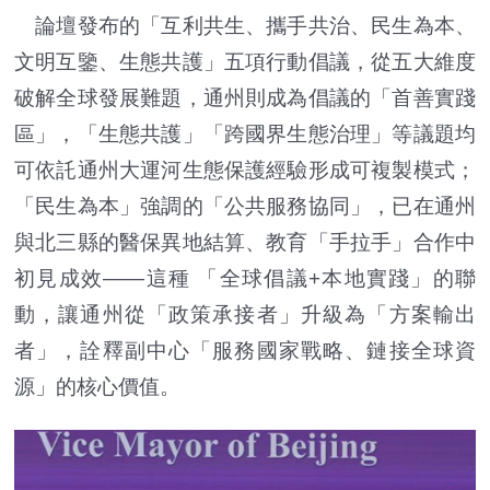
論壇發布的「互利共生、攜手共治、民生為本、
文明互鑒、生態共護」五項行動倡議，從五大維度
破解全球發展難題，通州則成為倡議的「首善實踐
區」，「生態共護」「跨國界生態治理」等議題均
可依託通州大運河生態保護經驗形成可複製模式；
「民生為本」強調的「公共服務協同」，已在通州
與北三縣的醫保異地結算、教育「手拉手」合作中
初見成效——這種 「全球倡議+本地實踐」的聯
動，讓通州從「政策承接者」升級為「方案輸出
者」，詮釋副中心「服務國家戰略、鏈接全球資
源」的核心價值。