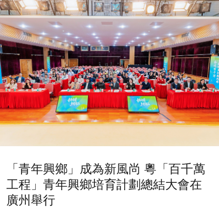
「青年興鄉」成為新風尚 粵「百千萬
工程」青年興鄉培育計劃總結大會在
廣州舉行