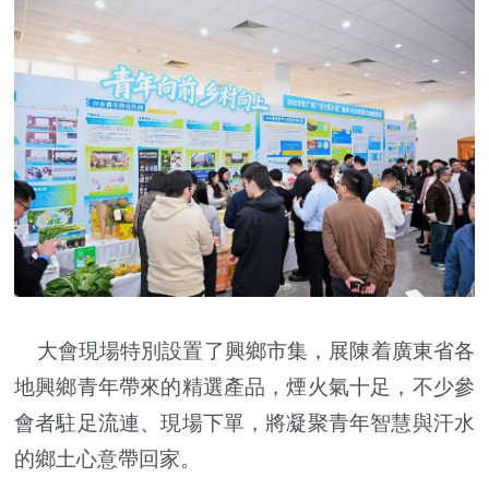
大會現場特別設置了興鄉市集，展陳着廣東省各
地興鄉青年帶來的精選產品，煙火氣十足，不少參
會者駐足流連、現場下單，將凝聚青年智慧與汗水
的鄉土心意帶回家。