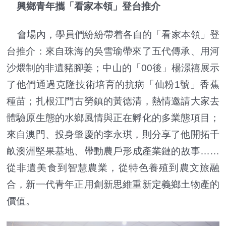
興鄉青年攜「看家本領」登台推介
會場內，學員們紛紛帶着各自的「看家本領」登
台推介：來自珠海的吳雪瑜帶來了五代傳承、用河
沙煨制的非遺豬腳姜；中山的「00後」楊澋禧展示
了他們通過克隆技術培育的抗病「仙粉1號」香蕉
種苗；扎根江門古勞鎮的黃德清，熱情邀請大家去
體驗原生態的水鄉風情與正在孵化的多業態項目；
來自澳門、投身肇慶的李永琪，則分享了他開拓千
畝澳洲堅果基地、帶動農戶形成產業鏈的故事……
從非遺美食到智慧農業，從特色養殖到農文旅融
合，新一代青年正用創新思維重新定義鄉土物產的
價值。