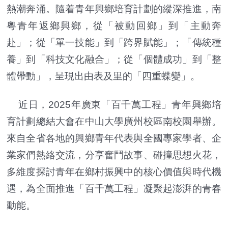
熱潮奔涌。隨着青年興鄉培育計劃的縱深推進，南
粵青年返鄉興鄉，從「被動回鄉」到「主動奔
赴」；從「單一技能」到「跨界賦能」；「傳統種
養」到「科技文化融合」；從「個體成功」到「整
體帶動」，呈現出由表及里的「四重蝶變」。
近日，2025年廣東「百千萬工程」青年興鄉培
育計劃總結大會在中山大學廣州校區南校園舉辦。
來自全省各地的興鄉青年代表與全國專家學者、企
業家們熱絡交流，分享奮鬥故事、碰撞思想火花，
多維度探討青年在鄉村振興中的核心價值與時代機
遇，為全面推進「百千萬工程」凝聚起澎湃的青春
動能。