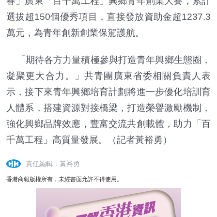
春」廣東「百千萬工程」興鄉青年創業大賽，累計
選拔超150個優秀項目，直接發放資助金超1237.3
萬元，為青年創新創業保駕護航。
「期待各方力量積極參與打造青年興鄉生態圈，
凝聚更大合力。」共青團廣東省委相關負責人表
示，接下來青年興鄉培育計劃將進一步優化培訓育
人體系，搭建資源對接橋梁，打造榮譽激勵機制，
強化興鄉品牌效應，豐富交流共創載體，助力「百
千萬工程」高質量發展。（記者黃裕勇）
責任編輯：黃裕勇
香港商報版權所有，未經書面允許不得使用。