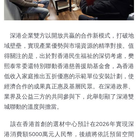
深港企業雙方以開放共贏的合作新模式，打破地
域壁壘，實現產業優勢與市場資源的精準對接。值
得關注的是，出於對香港民生福祉的深切考慮，樊
熙泰常委還特別聯動香港慈善援助基金會，為香港
低收入家庭推出五折優惠的示範單位安裝計劃，使
經濟合作的成果真正惠及基層民眾。在深港政界、
業界及公益三方的共同參與下，此舉彰顯了深港雙
城聯動的溫度與擔當。
該在香港首創的選材中心預計在2026年實現深
港消費額5000萬元人民幣，後續將依託預留空間