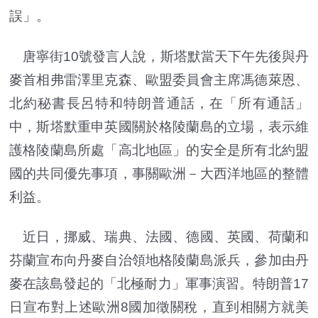
誤」。
唐寧街10號發言人說，斯塔默當天下午先後與丹
麥首相弗雷澤里克森、歐盟委員會主席馮德萊恩、
北約秘書長呂特和特朗普通話，在「所有通話」
中，斯塔默重申英國關於格陵蘭島的立場，表示維
護格陵蘭島所處「高北地區」的安全是所有北約盟
國的共同優先事項，事關歐洲－大西洋地區的整體
利益。
近日，挪威、瑞典、法國、德國、英國、荷蘭和
芬蘭宣布向丹麥自治領地格陵蘭島派兵，參加由丹
麥在該島發起的「北極耐力」軍事演習。特朗普17
日宣布對上述歐洲8國加徵關稅，直到相關方就美