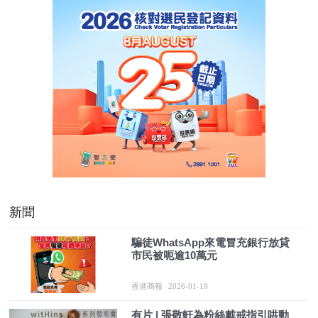
新聞
騙徒WhatsApp來電冒充銀行放貸
市民被呃逾10萬元
香港商報
2026-01-19
有片 | 張敬軒為粉絲戴戒指引哄動