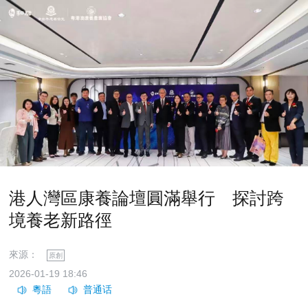
港人灣區康養論壇圓滿舉行 探討跨
境養老新路徑
來源：
原創
2026-01-19 18:46