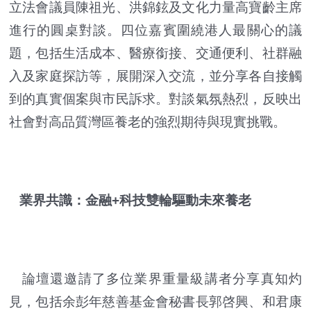
立法會議員陳祖光、洪錦鉉及文化力量高寶齡主席
進行的圓桌對談。四位嘉賓圍繞港人最關心的議
題，包括生活成本、醫療銜接、交通便利、社群融
入及家庭探訪等，展開深入交流，並分享各自接觸
到的真實個案與市民訴求。對談氣氛熱烈，反映出
社會對高品質灣區養老的強烈期待與現實挑戰。
業界共識：金融+科技雙輪驅動未來養老
論壇還邀請了多位業界重量級講者分享真知灼
見，包括余彭年慈善基金會秘書長郭啓興、和君康