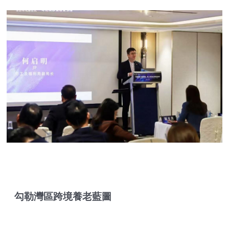
勾勒灣區跨境養老藍圖