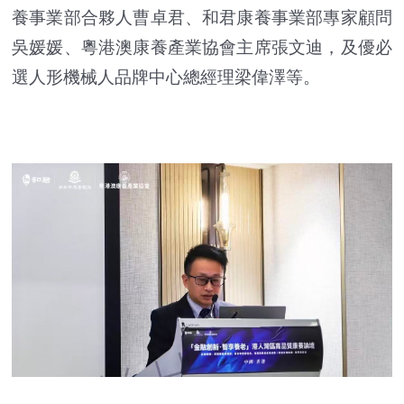
養事業部合夥人曹卓君、和君康養事業部專家顧問
吳媛媛、粵港澳康養產業協會主席張文迪，及優必
選人形機械人品牌中心總經理梁偉澤等。