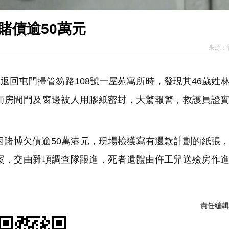
賭債逾50萬元
來源：
返回屯門掃管笏路108號一屋苑寓所時，發現其46歲姓
而房間門及窗邊被人用膠紙密封，大驚報警，救護員證
賭博欠債逾50萬港元，現場檢獲寫有還款計劃的紙張
案，交由雜項調查隊跟進，死者遺體由仵工舁送殮房作
責任編輯