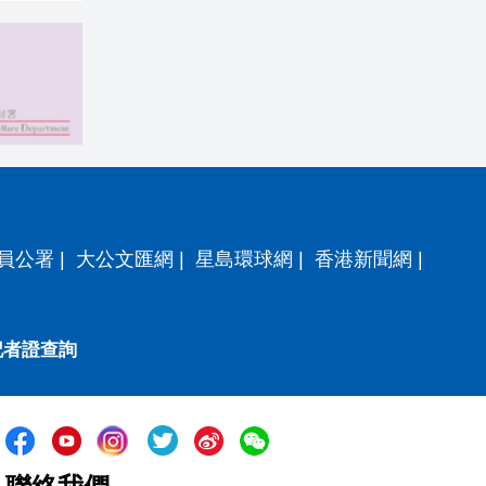
員公署
|
大公文匯網
|
星島環球網
|
香港新聞網
|
記者證查詢