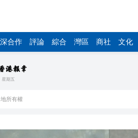
深合作
評論
綜合
灣區
商社
文化
日
星期五
人測試 鄧炳強：完成所有演練才考慮通關
內地所有權
裔青年 考察雲南聚焦文化傳承與現代產業
大會及午宴
治 闡述香港共建「一帶一路」的戰略角色與部署