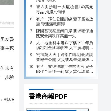
警方尖沙咀一大廈檢值140萬元
毒品 拘捕六旬婦
有片〡拜仁公開訓練 變了簽名放
香港商報網
題 球迷滿載而歸
陳國基視察皇崗口岸 要求確保通
關安全與秩序萬無一失
林男友昏
太古地產料本港寫字樓下半年負
續租租金比率收窄 太古廣場明年
實事主死
轉正
宏福苑大火｜跨部門專組最終調
查報告公開 火災或為未熄滅煙頭
引發
有片｜黎彼得離世未留遺言 兒子
，但未有
陪伴至最後一刻 家人冀低調處理
後事
進一步驗
香港商報PDF
：
王錦坤