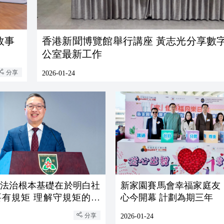
故事
香港新聞博覽館舉行講座 黃志光分享數
公室最新工作
分享
2026-01-24
：法治根本基礎在於明白社
新家園賽馬會幸福家庭友
要有規矩 理解守規矩的重
心今開幕 計劃為期三年
分享
2026-01-24