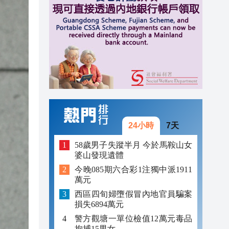
18:16
18:01
17:57
24小時
7天
58歲男子失蹤半月 今於馬鞍山女
婆山發現遺體
今晚085期六合彩1注獨中派1911
萬元
西區四旬婦墮假冒內地官員騙案
損失6894萬元
警方觀塘一單位檢值12萬元毒品
拘捕15男女