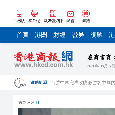
簡
手機版
客戶端
融媒體矩陣
郵箱
簡體
首頁
港聞
財經
證券
視聽
港
2026年 08月07
有片丨新皇崗口岸13日舉行千
滾動新聞：
百勝中國完成收購必勝客中國
「龍匯100」連繫全球傑出華
首頁
港聞
>
香港工業總會舉辦第66屆周年
廠商會邀「一帶一路」專員何力