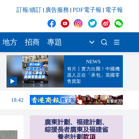
訂報/續訂
廣告服務
PDF電子報
電子報
|
|
|
地方
招商
專題
NEWS
有片丨實力出圈！中國機
器人正在「承包」英國零
售貨架
18:56
18:42
18:33
18:26
18:20