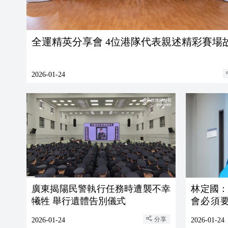
全運精英分享會 4位港隊代表親述精彩賽場
2026-01-24
廣東揭陽民警執行任務時遭襲不幸
林定國
犧牲 舉行遺體告別儀式
會必須
要性
分享
2026-01-24
2026-01-24