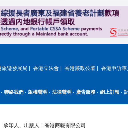
港旅遊發展局
|
香港立法會
|
香港廉政公署
|
香港申訴專
-
聯絡我們
-
版權聲明
-
法律聲明
-
廣告服務
-
網上訂報
-
承印人、出版人：香港商報有限公司