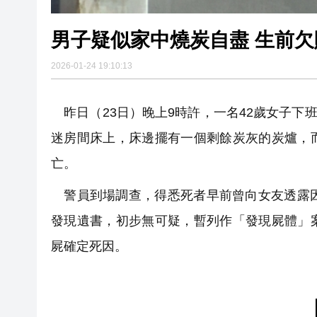
男子疑似家中燒炭自盡 生前欠
2026-01-24 19:10:13
昨日（23日）晚上9時許，一名42歲女子下班
迷房間床上，床邊擺有一個剩餘炭灰的炭爐，
亡。
警員到場調查，得悉死者早前曾向女友透露因
發現遺書，初步無可疑，暫列作「發現屍體」
屍確定死因。