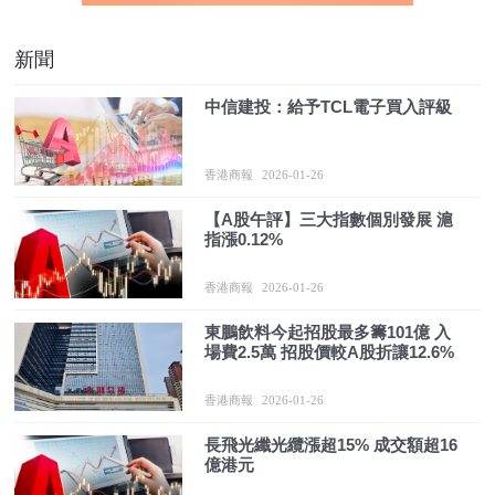
新聞
中信建投：給予TCL電子買入評級
香港商報
2026-01-26
【A股午評】三大指數個別發展 滬
指漲0.12%
香港商報
2026-01-26
東鵬飲料今起招股最多籌101億 入
場費2.5萬 招股價較A股折讓12.6%
香港商報
2026-01-26
長飛光纖光纜漲超15% 成交額超16
億港元