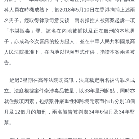
科人員在時機成熟下，於2018年5月10日在香港拘捕上述兩
名男子。經取得律政司意見後，兩名操控人被落案起訴一項
「串謀販毒」罪。該名在內地被捕以及正在服刑的本地男
子，亦成為今次審訊的控方證人，並在中華人民共和國最高
人民法院批准下，在內地以視頻型式作供，指證本案兩名被
告。
經過3星期在高等法院既審訊，法庭裁定兩名被告罪名成
立。法庭根據案件牽涉毒品數量，以33年量刑起點，同時亦
就住數項因素，包括案件嚴重性和跨境元素而作出分別18個
月及12個月的加刑，兩名被告被判處34年6個月及34年監
禁。