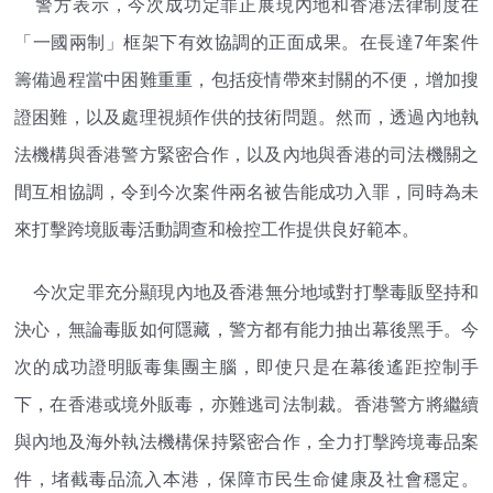
警方表示，今次成功定罪正展現內地和香港法律制度在
「一國兩制」框架下有效協調的正面成果。在長達7年案件
籌備過程當中困難重重，包括疫情帶來封關的不便，增加搜
證困難，以及處理視頻作供的技術問題。然而，透過內地執
法機構與香港警方緊密合作，以及內地與香港的司法機關之
間互相協調，令到今次案件兩名被告能成功入罪，同時為未
來打擊跨境販毒活動調查和檢控工作提供良好範本。
今次定罪充分顯現內地及香港無分地域對打擊毒販堅持和
決心，無論毒販如何隱藏，警方都有能力抽出幕後黑手。今
次的成功證明販毒集團主腦，即使只是在幕後遙距控制手
下，在香港或境外販毒，亦難逃司法制裁。香港警方將繼續
與內地及海外執法機構保持緊密合作，全力打擊跨境毒品案
件，堵截毒品流入本港，保障市民生命健康及社會穩定。