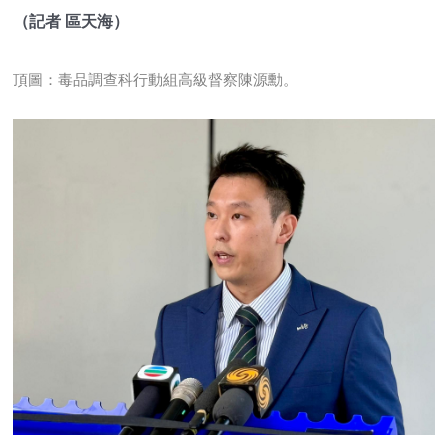
（記者 區天海）
頂圖：毒品調查科行動組高級督察陳源勳。