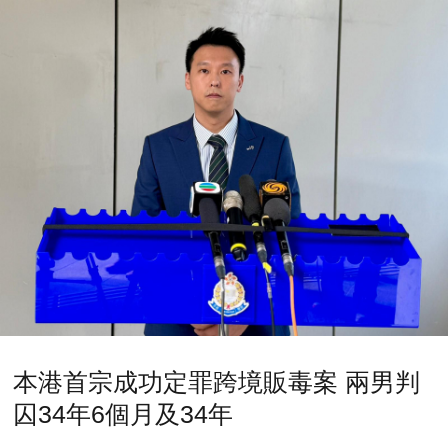
本港首宗成功定罪跨境販毒案 兩男判
囚34年6個月及34年