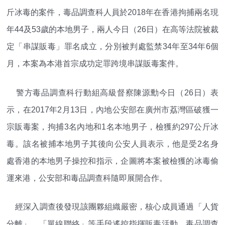
斤冰毒的案件，毒品調查科人員於2018年在香港拘捕兩名現
年44及53歲的本地男子，兩人今日（26日）在高等法院被裁
定「串謀販毒」罪名成立，分別被判處監禁34年至34年6個
月，本案為本港首宗成功定罪跨境串謀販毒案件。
警方毒品調查科行動組高級督察陳源勳今日（26日）表
示，在2017年2月13日，內地公安部在廣州市荔灣區破獲一
宗販毒案，拘捕3名內地和1名本地男子，檢獲約297公斤冰
毒。該名被捕本地男子其後向公安人員表示，他是受2名身
處香港的本地男子操控和指示，企圖將本案被檢獲的冰毒偷
運來港，公安部和毒品調查科隨即展開合作。
經深入調查後發現該團夥組織嚴密，核心成員通過「人貨
分離」、「單線聯絡」等手段遙控指揮販毒活動。毒品調查