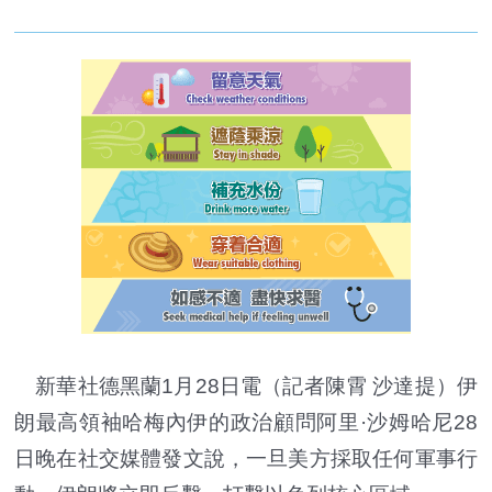
新華社德黑蘭1月28日電（記者陳霄 沙達提）伊
朗最高領袖哈梅內伊的政治顧問阿里·沙姆哈尼28
日晚在社交媒體發文說，一旦美方採取任何軍事行