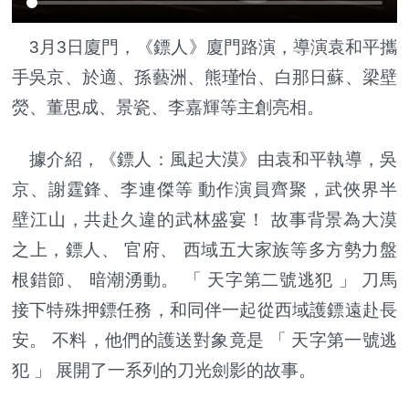
3月3日廈門，《鏢人》廈門路演，導演袁和平攜
手吳京、於適、孫藝洲、熊瑾怡、白那日蘇、梁壁
熒、董思成、景瓷、李嘉輝等主創亮相。
據介紹，《鏢人：風起大漠》由袁和平執導，吳
京、謝霆鋒、李連傑等 動作演員齊聚，武俠界半
壁江山，共赴久違的武林盛宴！ 故事背景為大漠
之上，鏢人、 官府、 西域五大家族等多方勢力盤
根錯節、 暗潮湧動。 「 天字第二號逃犯 」 刀馬
接下特殊押鏢任務，和同伴一起從西域護鏢遠赴長
安。 不料，他們的護送對象竟是 「 天字第一號逃
犯 」 展開了一系列的刀光劍影的故事。