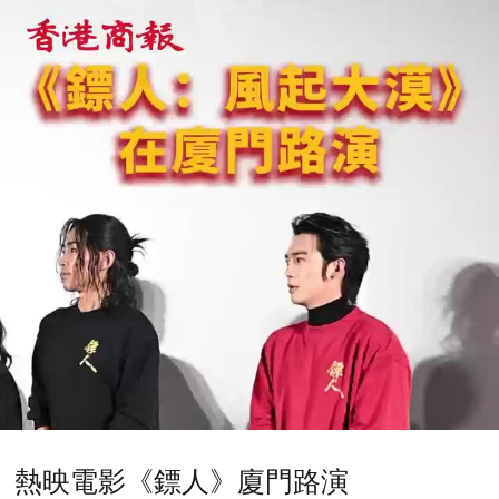
熱映電影《鏢人》廈門路演