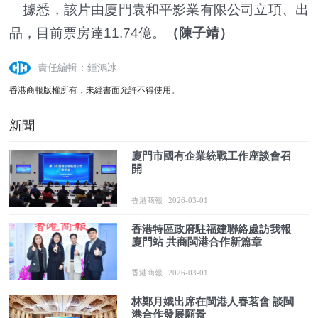
據悉，該片由廈門袁和平影業有限公司立項、出
品，目前票房達11.74億。
（陳子靖）
責任編輯：鍾鴻冰
香港商報版權所有，未經書面允許不得使用。
新聞
廈門市國有企業統戰工作座談會召
開
香港商報
2026-03-01
香港特區政府駐福建聯絡處訪我報
廈門站 共商閩港合作新篇章
香港商報
2026-03-01
林鄭月娥出席在閩港人春茗會 談閩
港合作發展願景