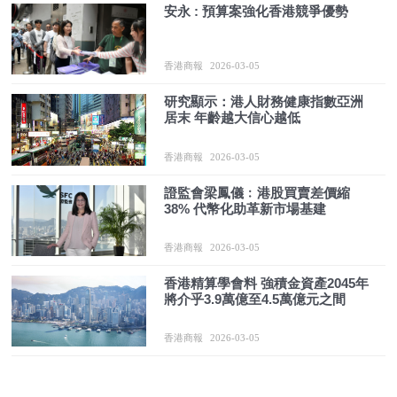
安永 : 預算案強化香港競爭優勢
香港商報
2026-03-05
研究顯示：港人財務健康指數亞洲
居末 年齡越大信心越低
香港商報
2026-03-05
證監會梁鳳儀﹕港股買賣差價縮
38% 代幣化助革新市場基建
香港商報
2026-03-05
香港精算學會料 強積金資產2045年
將介乎3.9萬億至4.5萬億元之間
香港商報
2026-03-05