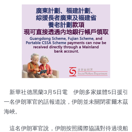
新華社德黑蘭3月5日電 伊朗多家媒體5日援引
一名伊朗軍官的話報道說，伊朗並未關閉霍爾木茲
海峽。
這名伊朗軍官說，伊朗按照國際協議對待過境船