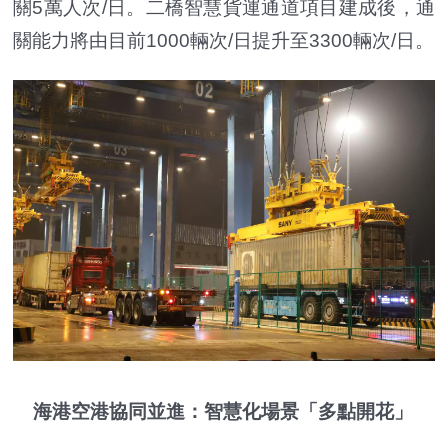
關5萬人次/日。二橋智慧貨運通道項目建成後，通
關能力將由目前1000輛次/日提升至3300輛次/日。
海港空港協同並進：智慧化場景「多點開花」