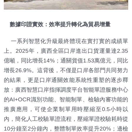
數據印證實效：效率提升轉化為貿易增量
一系列智慧化升級最終體現在實打實的成績單
上。2025年，廣西全區口岸進出口貨運量達2.35
億噸，同比增長14%；通關貨值1.53萬億元，同比
增長26.9%。這背後，不僅是口岸各部門共同努力
的結果，更是口岸通關效能系統性重塑的逐步釋
放：廣西智慧口岸指揮調度平台智能單證服務中心
的AI+OCR識別功能、智能制單、檢驗內審功能的
推廣應用，可使企業制單用時壓縮至0.5小時以
內，簡化人工校驗單證流程，壓縮單證校驗耗時從
10分鐘至2分鐘內，整體制單效率提升20%；邊檢