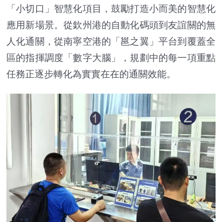
「小切口」智慧化項目，鼓勵打造小而美的智慧化
應用新場景。從欽州港的自動化碼頭到友誼關的無
人化通關，從南寧空港的「邕之翼」平台到覆蓋全
區的指揮調度「數字大腦」，規劃中的每一項重點
任務正逐步轉化為實實在在的通關效能。