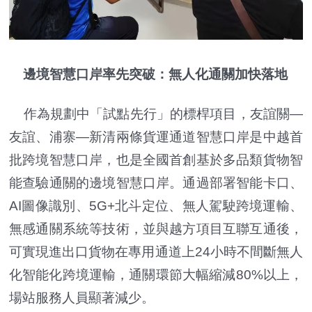
邊境智慧口岸率先突破：無人化通關加快落地
作為規劃中「試點先行」的標桿項目，友誼關—
友誼、浦寨—新清兩條貨運通道智慧口岸是中越首
批跨境智慧口岸，也是全國首創基於多品類貨物智
能查驗通關的邊境智慧口岸。通過部署智能卡口、
AI圖像識別、5G+北斗定位、無人駕駛跨境運輸、
無感通關系統等技術，並與越方項目互聯互通後，
可實現進出口貨物在專用通道上24小時不間斷無人
化智能化跨境運輸，通關環節大幅縮減80%以上，
場站服務人員顯著減少。