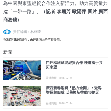
為中國與東盟經貿合作注入新活力。助力高質量共
建「一帶一路」。
（記者 李麗芳 歐陽萍 圖片 廣西
商務廳)
責任編輯：林梓琦
香港商報版權所有，未經書面允許不得使用。
新聞
門戶樞紐賦能經貿合作 桂港攜手共
拓東盟
香港商報
2026-02-25
廣西新春消費「熱力全開」：遊客
增長超四成 以舊換新拉動46億元
香港商報
2026-02-24