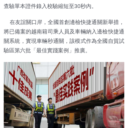
查驗單本證件錄入校驗縮短至30秒內。
在友誼關口岸，全國首創邊檢快捷通關新舉措，
將已備案的越南籍司乘人員及車輛納入邊檢快捷通
關系統，實現車輛秒通關，該模式作為全國自貿試
驗區第六批「最佳實踐案例」推廣。