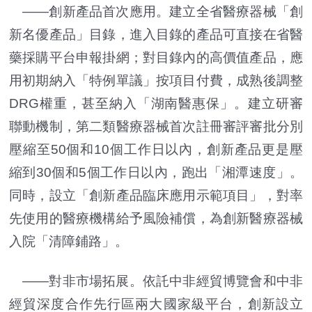
——創新產品首次應用。建立全省醫療器械「創
新名優產品」目錄，進入目錄的產品可直接在省醫
藥採購平台申報掛網；對目錄內的高價值產品，應
用初期納入「特例單議」按項目付費，成熟後調整
DRG權重，甚至納入「湖南醫惠保」。建立研審
聯動機制，第二類醫療器械首次註冊審評審批分別
壓縮至50個和10個工作日以內，創新產品更是壓
縮到30個和5個工作日以內，跑出「湘潭速度」。
同時，設立「創新產品臨床應用示範項目」，對率
先使用的醫療機構給予風險補償，為創新醫療器械
入院「清障鋪路」。
——對非市場拓展。依託中非經貿博覽會和中非
經貿深度合作先行區兩大國家級平台，創新設立