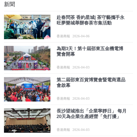
新聞
赴春問茶 香約星城| 茶守藝攜手永
旺夢樂城舉辦春茶市集活動
香港商報
2026-04-06
為期3天！第十屆邵東五金機電博
覽會開幕
香港商報
2026-04-03
第二屆邵東百貨博覽會暨電商選品
會啟幕
香港商報
2026-04-03
長沙望城推出「企業寧靜日」 每月
20天為企業生產經營「免打擾」
香港商報
2026-04-03