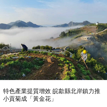
特色產業提質增效 皖歙縣北岸鎮力推
小貢菊成「黃金花」