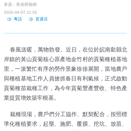
來源：香港商報網
2026-04-07 21:55
春風送暖，萬物勃發。近日，在位於皖南歙縣北
岸鎮的黃山貢菊核心原產地金竹村的貢菊種植基地
里，一派繁忙有序的勞作景象徐徐展開，當地農戶
與種植基地工作人員搶抓春日有利氣候，正式啟動
貢菊種苗栽種工作，為今年貢菊豐產豐收、特色產
業提質增效築牢根基。
栽種現場，農戶們分工協作、默契配合，按照標
準化種植要求，起壟、施肥、覆膜、挖坑、放苗、