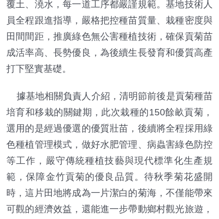
覆土、澆水，每一道工序都嚴謹規範。基地技術人
員全程跟進指導，嚴格把控種苗質量、栽種密度與
田間間距，推廣綠色無公害種植技術，確保貢菊苗
成活率高、長勢優良，為後續生長發育和優質高產
打下堅實基礎。
據基地相關負責人介紹，清明節前後是貢菊種苗
培育和移栽的關鍵期，此次栽種的150餘畝貢菊，
選用的是經過優選的優質壯苗，後續將全程採用綠
色種植管理模式，做好水肥管理、病蟲害綠色防控
等工作，嚴守傳統種植技藝與現代標準化生產規
範，保障金竹貢菊的優良品質。待秋季菊花盛開
時，這片田地將成為一片潔白的菊海，不僅能帶來
可觀的經濟效益，還能進一步帶動鄉村觀光旅遊，