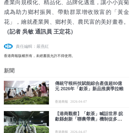
產業向規模化、精品化、品牌化邁進，讓小小貢菊
成為助力鄉村振興、帶動群眾增收致富的「黃金
花」，繪就產業興、鄉村美、農民富的美好畫卷。
（記者 吳敏 通訊員 王定花）
責任編輯：嚴燕紅
香港商報版權所有，未經書面允許不得使用。
新聞
傳統守根科技賦能綜合產值超80億
元 2026年「歙茶」新品推廣季拉帷
香港商報
2026-04-07
【港商觀察】「歙茶」喊話世界 皖
歙縣創新「聯農帶農」機制促多方
共贏
香港商報
2026-04-07