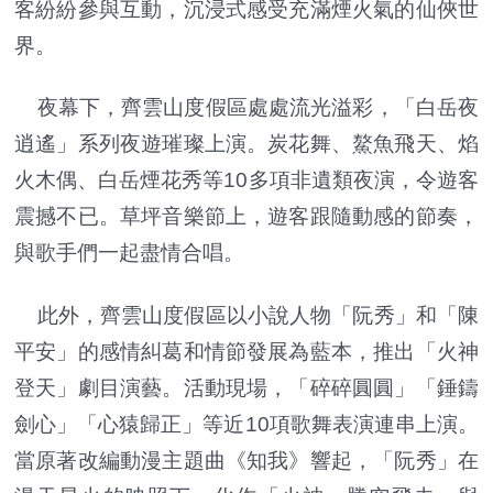
客紛紛參與互動，沉浸式感受充滿煙火氣的仙俠世
界。
夜幕下，齊雲山度假區處處流光溢彩，「白岳夜
逍遙」系列夜遊璀璨上演。炭花舞、鰲魚飛天、焰
火木偶、白岳煙花秀等10多項非遺類夜演，令遊客
震撼不已。草坪音樂節上，遊客跟隨動感的節奏，
與歌手們一起盡情合唱。
此外，齊雲山度假區以小說人物「阮秀」和「陳
平安」的感情糾葛和情節發展為藍本，推出「火神
登天」劇目演藝。活動現場，「碎碎圓圓」「錘鑄
劍心」「心猿歸正」等近10項歌舞表演連串上演。
當原著改編動漫主題曲《知我》響起，「阮秀」在