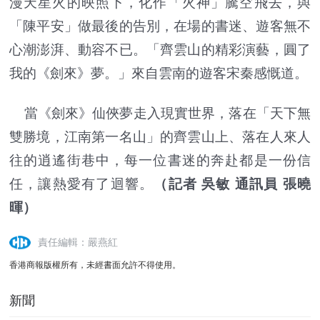
漫天星火的映照下，化作「火神」騰空飛去，與
「陳平安」做最後的告別，在場的書迷、遊客無不
心潮澎湃、動容不已。「齊雲山的精彩演藝，圓了
我的《劍來》夢。」來自雲南的遊客宋秦感慨道。
當《劍來》仙俠夢走入現實世界，落在「天下無
雙勝境，江南第一名山」的齊雲山上、落在人來人
往的逍遙街巷中，每一位書迷的奔赴都是一份信
任，讓熱愛有了迴響。
（記者 吳敏 通訊員 張曉
暉）
責任編輯：嚴燕紅
香港商報版權所有，未經書面允許不得使用。
新聞