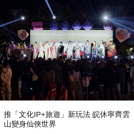
推「文化IP+旅遊」新玩法 皖休寧齊雲
山變身仙俠世界