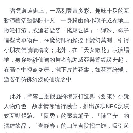
齊雲逍遙街上，一系列豐富多彩、趣味十足的互
動演藝活動熱鬧非凡。一身粉嫩的小獅子或在地上
撒潑打滾，或追着遊客「搖尾乞憐」；彈珠、繩子
這些簡單物件，在魔術師的操控下變幻莫測，引得
小朋友們嘖嘖稱奇；此外，在「天女散花」表演場
地，身穿粉紗仙裙的舞者藉助威亞裝置緩緩升起，
在高空中輕盈曼舞，灑下片片花瓣，如花雨紛飛，
遊客們仿佛沉浸於仙境之中。
此外，齊雲山度假區將場景打造與《劍來》小說
人物角色、故事情節進行融合，推出多項NPC沉浸
式互動體驗。「阮秀」的壓歲鋪子，「陳平安」的
酒肆飲品，「齊靜春」的山崖書院招生辦，吸引遊