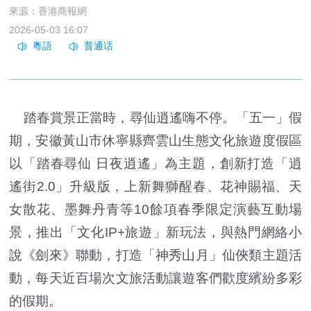
來源：香港商報網
2026-05-03 16:07
踏春賞景正當時，尋仙逍遙嗨不停。「五一」假
期，安徽黃山市休寧縣齊雲山生態文化旅遊度假區
以「踏春尋仙 日夜逍遙」為主題，創新打造「逍
遙街2.0」升級版，上新舞獅醒春、花神賜福、天
女散花、墨舞丹青等10餘項春季限定演藝互動場
景，推出「文化IP+旅遊」新玩法，與熱門網絡小
說《劍來》聯動，打造「神秀山月」仙俠類主題活
動，每天近百場次文旅活動讓遊客們歡度繽紛多彩
的假期。