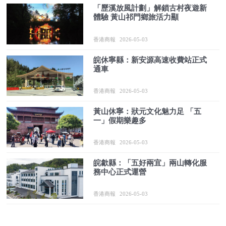
「歷溪放風計劃」解鎖古村夜遊新
體驗 黃山祁門鄉旅活力顯
香港商報
2026-05-03
皖休寧縣：新安源高速收費站正式
通車
香港商報
2026-05-03
黃山休寧：狀元文化魅力足 「五
一」假期樂趣多
香港商報
2026-05-03
皖歙縣：「五好兩宜」兩山轉化服
務中心正式運營
香港商報
2026-05-03