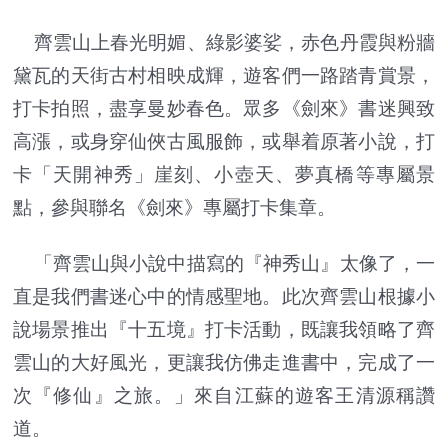
齊雲山上春光明媚、綠影婆娑，赤色丹霞與粉牆
黛瓦的天街古村相映成輝，遊客們一路踏青賞景，
打卡拍照，盡享曼妙春色。眾多《劍來》書迷興致
高漲，或身穿仙俠古風服飾，或舉着原著小說，打
卡「天開神秀」崖刻、小壺天、夢真橋等專屬景
點，參與聯名《劍來》專屬打卡集章。
「齊雲山與小說中描寫的『神秀山』太像了，一
直是我們書迷心中的情感聖地。此次齊雲山根據小
說場景推出『十五境』打卡活動，既讓我領略了齊
雲山的大好風光，更讓我仿佛走進書中，完成了一
次『修仙』之旅。」來自江蘇的遊客王清源稱讚
道。