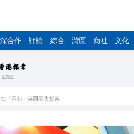
深合作
評論
綜合
灣區
商社
文化
日
星期五
入球騷
正在「承包」英國零售貨架
車及時停下
 10月1日生效
41.95億坡元 中期息47坡仙