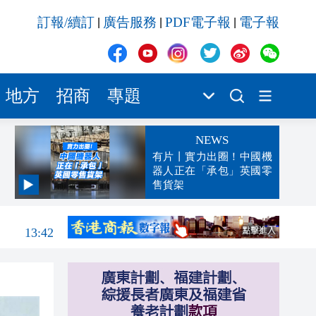
訂報/續訂
廣告服務
PDF電子報
電子報
|
|
|
地方
招商
專題
NEWS
有片丨實力出圈！中國機
器人正在「承包」英國零
售貨架
13:47
13:42
13:32
13:29
13:02