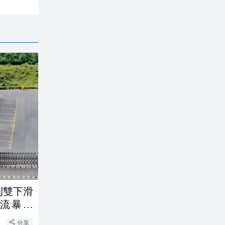
利雙下滑
金流暴增
分享