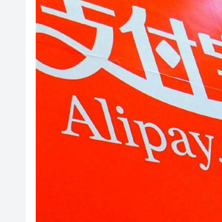
有片｜香港夜空出現罕見漁火光
【新股最前線】拿森科技上市
有片〡霍啟剛FB「當你看見可