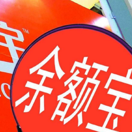
柱 網民：看見的人會幸運
首日早盤漲逾七成
以吃的毛筆」網民點贊：滿腹墨水