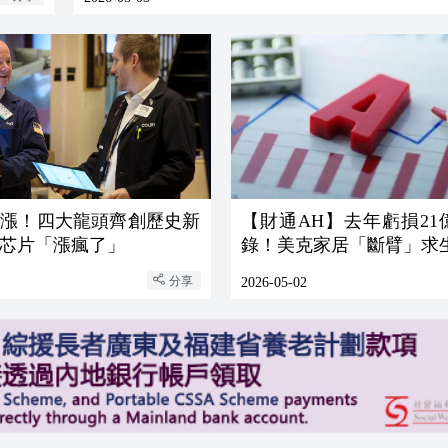
大漲！四大龍頭齊創歷史新
【財通AH】去年虧損21
芯片「漲瘋了」
錄！美克家居「斷臂」求
分享
2026-05-02