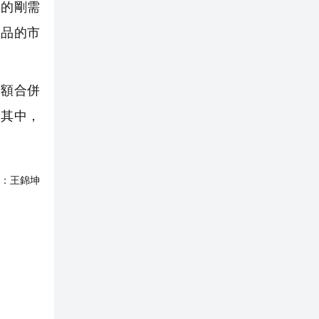
的剛需
產品的市
份額合併
。其中，
：
王錦坤