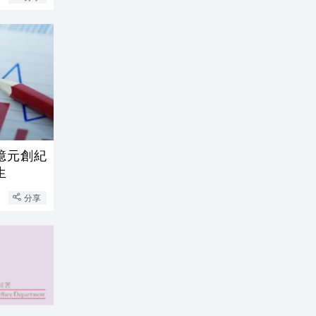
億元創紀
生
分享