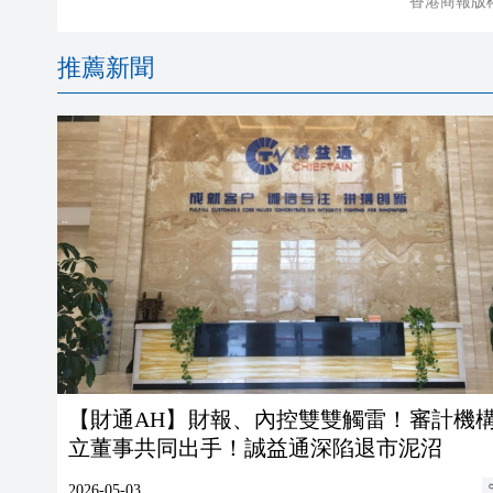
香港商報版
推薦新聞
【財通AH】財報、內控雙雙觸雷！審計機
立董事共同出手！誠益通深陷退市泥沼
2026-05-03