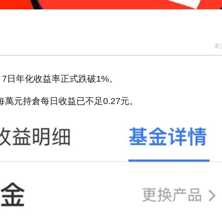
來
7日年化收益率正式跌破1%。
萬元持倉每日收益已不足0.27元。