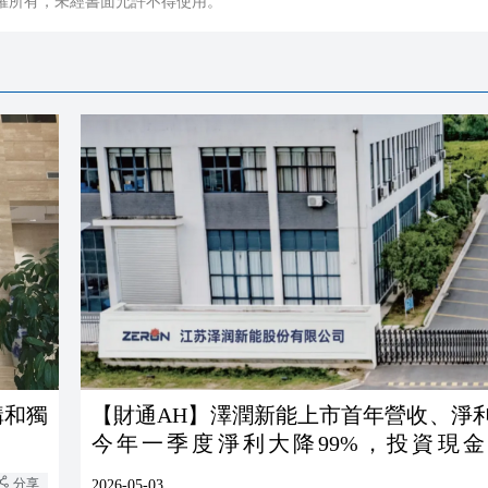
權所有，未經書面允許不得使用。
構和獨
【財通AH】澤潤新能上市首年營收、淨
今年一季度淨利大降99%，投資現
1744%
分享
2026-05-03