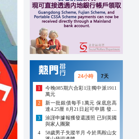
12:59
12:29
12:09
24小時
7天
今晚085期六合彩1注獨中派1911
萬元
新一批銀債每手1萬元 保底息高
達4.25厘 8月21日起可申購 發行
金額最多550億
涂謹申據報獲發還護照 已到英國
與家人團聚
58歲男子失蹤半月 今於馬鞍山女
婆山發現遺體