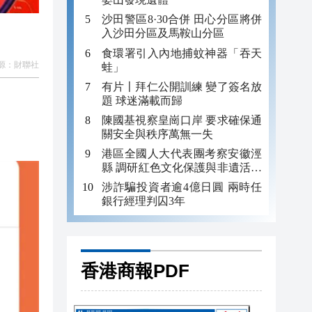
沙田警區8·30合併 田心分區將併
入沙田分區及馬鞍山分區
食環署引入內地捕蚊神器「吞天
源：
財聯社
蛙」
有片〡拜仁公開訓練 變了簽名放
題 球迷滿載而歸
陳國基視察皇崗口岸 要求確保通
關安全與秩序萬無一失
港區全國人大代表團考察安徽涇
縣 調研紅色文化保護與非遺活態
傳承
涉詐騙投資者逾4億日圓 兩時任
銀行經理判囚3年
香港商報PDF