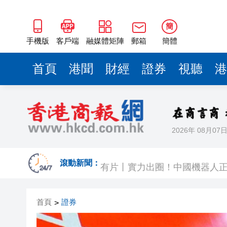
簡
手機版
客戶端
融媒體矩陣
郵箱
簡體
首頁
港聞
財經
證券
視聽
港
2026年 08月07
今晚啟德對戰 拜仁維拉可演
有片丨實力出圈！中國機器人
滾動新聞：
有片｜南亞裔小孩跑出馬路 3
首頁
證券
>
恒隆委任蔡德粦接替盧韋柏任CEO
華僑銀行上半年純利按年增13%至