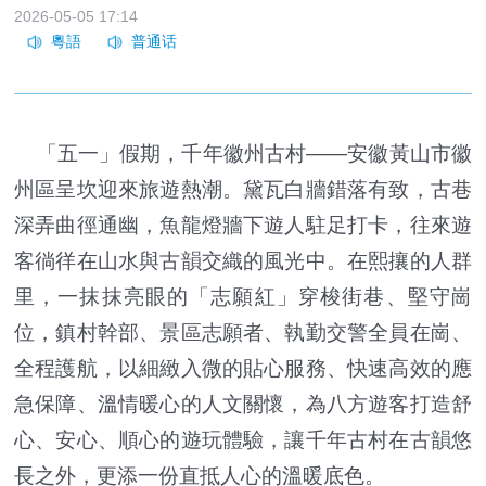
2026-05-05 17:14
「五一」假期，千年徽州古村——安徽黃山市徽
州區呈坎迎來旅遊熱潮。黛瓦白牆錯落有致，古巷
深弄曲徑通幽，魚龍燈牆下遊人駐足打卡，往來遊
客徜徉在山水與古韻交織的風光中。在熙攘的人群
里，一抹抹亮眼的「志願紅」穿梭街巷、堅守崗
位，鎮村幹部、景區志願者、執勤交警全員在崗、
全程護航，以細緻入微的貼心服務、快速高效的應
急保障、溫情暖心的人文關懷，為八方遊客打造舒
心、安心、順心的遊玩體驗，讓千年古村在古韻悠
長之外，更添一份直抵人心的溫暖底色。