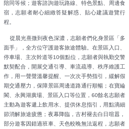
陪同等候；遊客諮詢遊玩路線、特色景點、周邊食
宿，志願者耐心細緻答疑解惑、貼心建議遊覽行
程。
從晨光熹微到夜色深濃，志願者們化身景區「多
面手」，全方位守護遊客旅途體驗。在景區入口、
停車場、主次幹道等10個點位，志願者與執勤交警
默契配合，開展交通引導、車流疏導、秩序維護工
作，用一聲聲溫馨提醒、一次次手勢指引，緩解假
期交通壓力，保障景區周邊道路通行順暢；在寶綸
閣、永興湖廣場、景區入口等位置，60餘名志願者
主動為遊客遞上飲用水、提供休息指引，用點滴細
節消解旅途疲憊；夜幕降臨，古村褪去白日喧囂，
部分遊客因錯過班車、天色較晚無法返程，志願者