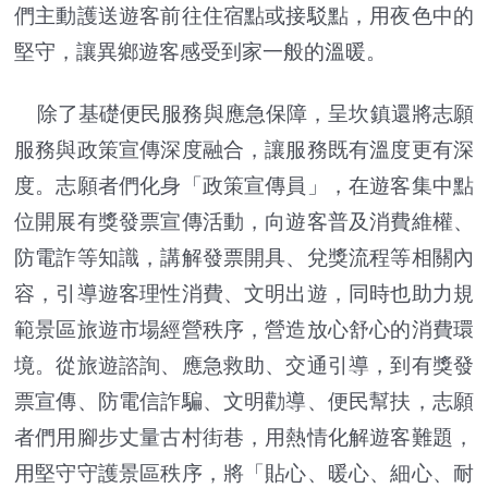
們主動護送遊客前往住宿點或接駁點，用夜色中的
堅守，讓異鄉遊客感受到家一般的溫暖。
除了基礎便民服務與應急保障，呈坎鎮還將志願
服務與政策宣傳深度融合，讓服務既有溫度更有深
度。志願者們化身「政策宣傳員」，在遊客集中點
位開展有獎發票宣傳活動，向遊客普及消費維權、
防電詐等知識，講解發票開具、兌獎流程等相關內
容，引導遊客理性消費、文明出遊，同時也助力規
範景區旅遊市場經營秩序，營造放心舒心的消費環
境。從旅遊諮詢、應急救助、交通引導，到有獎發
票宣傳、防電信詐騙、文明勸導、便民幫扶，志願
者們用腳步丈量古村街巷，用熱情化解遊客難題，
用堅守守護景區秩序，將「貼心、暖心、細心、耐