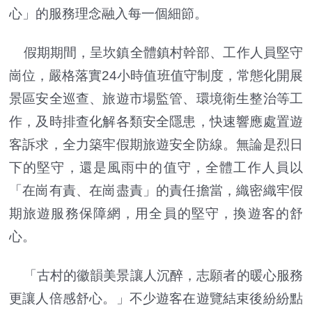
心」的服務理念融入每一個細節。
假期期間，呈坎鎮全體鎮村幹部、工作人員堅守
崗位，嚴格落實24小時值班值守制度，常態化開展
景區安全巡查、旅遊市場監管、環境衛生整治等工
作，及時排查化解各類安全隱患，快速響應處置遊
客訴求，全力築牢假期旅遊安全防線。無論是烈日
下的堅守，還是風雨中的值守，全體工作人員以
「在崗有責、在崗盡責」的責任擔當，織密織牢假
期旅遊服務保障網，用全員的堅守，換遊客的舒
心。
「古村的徽韻美景讓人沉醉，志願者的暖心服務
更讓人倍感舒心。」不少遊客在遊覽結束後紛紛點