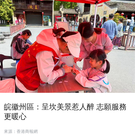
皖徽州區：呈坎美景惹人醉 志願服務
更暖心
來源：香港商報網