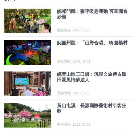
皖祁門縣：森呼吸趣運動 百草園奇
妙游
香港商報
2026-05-05
皖徽州區：「山野合唱」 嗨遊楊村
香港商報
2026-05-05
皖黃山區三口鎮：沉浸文旅傳古韻
田園風情醉遊人
香港商報
2026-05-05
黃山屯溪：長源國際藝術村引客狂
歡
香港商報
2026-05-05