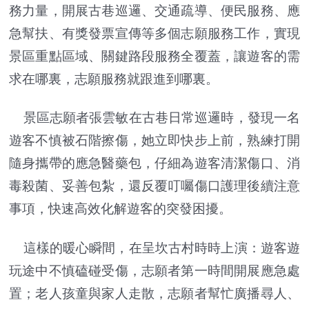
務力量，開展古巷巡邏、交通疏導、便民服務、應
急幫扶、有獎發票宣傳等多個志願服務工作，實現
景區重點區域、關鍵路段服務全覆蓋，讓遊客的需
求在哪裏，志願服務就跟進到哪裏。
景區志願者張雲敏在古巷日常巡邏時，發現一名
遊客不慎被石階擦傷，她立即快步上前，熟練打開
隨身攜帶的應急醫藥包，仔細為遊客清潔傷口、消
毒殺菌、妥善包紮，還反覆叮囑傷口護理後續注意
事項，快速高效化解遊客的突發困擾。
這樣的暖心瞬間，在呈坎古村時時上演：遊客遊
玩途中不慎磕碰受傷，志願者第一時間開展應急處
置；老人孩童與家人走散，志願者幫忙廣播尋人、