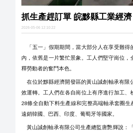
抓生產趕訂單 皖黟縣工
2026-05-06 12:10:22
「五一」假期期間，當大部分人在享受難得的
內，依舊是一片繁忙景象。工人們堅守崗位，
釋勞動者的奮鬥本色。
在位於黟縣經濟開發區的黃山誠創軸承有限公
效運轉。工人們在各自崗位上有序進行加工、
28條全自動下料生產線和完整高端軸承套圈
遠銷韓國、巴西、印度、葡萄牙等國家。
黃山誠創軸承有限公司生產總監唐艷輝說：「得益