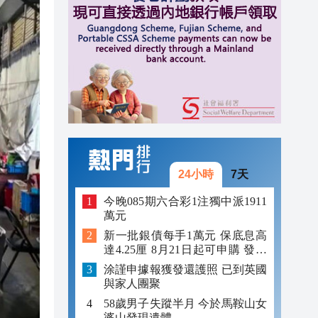
12:59
12:29
12:09
24小時
7天
今晚085期六合彩1注獨中派1911
萬元
新一批銀債每手1萬元 保底息高
達4.25厘 8月21日起可申購 發行
金額最多550億
涂謹申據報獲發還護照 已到英國
與家人團聚
58歲男子失蹤半月 今於馬鞍山女
婆山發現遺體