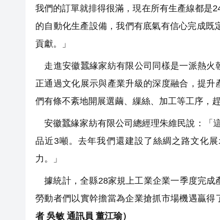
我們的訂單就排得很滿，現在所有生產線都是2
的自動化生產設備，我們有底氣有信心完成既定
貢獻。」
走進安徽蠶緣家紡有限公司同樣是一派熱火朝
正通過文化展示與產業升級的深度融合，提升
們有條不紊地開展選繭、繅絲、加工等工序，
安徽蠶緣家紡有限公司總經理朱維民說：「這
品近3噸。去年我們還建設了絲綢之路文化展
力。」
據統計，全縣28家規上工業企業一季度完成產值
勞動者們以實幹擔當為企業搶抓市場機遇贏得
者 吳敏 通訊員 董江瑜）