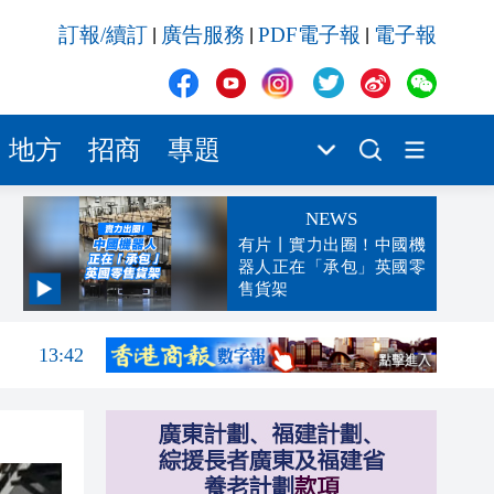
訂報/續訂
廣告服務
PDF電子報
電子報
|
|
|
地方
招商
專題
NEWS
有片丨實力出圈！中國機
器人正在「承包」英國零
售貨架
13:47
13:42
13:32
13:29
13:02