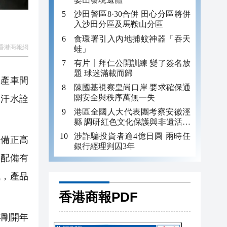
沙田警區8·30合併 田心分區將併
入沙田分區及馬鞍山分區
食環署引入內地捕蚊神器「吞天
香港商報網
蛙」
有片〡拜仁公開訓練 變了簽名放
題 球迷滿載而歸
產車間
陳國基視察皇崗口岸 要求確保通
關安全與秩序萬無一失
的汗水詮
港區全國人大代表團考察安徽涇
縣 調研紅色文化保護與非遺活態
傳承
涉詐騙投資者逾4億日圓 兩時任
設備正高
銀行經理判囚3年
家配備有
域，產品
香港商報PDF
年剛開年