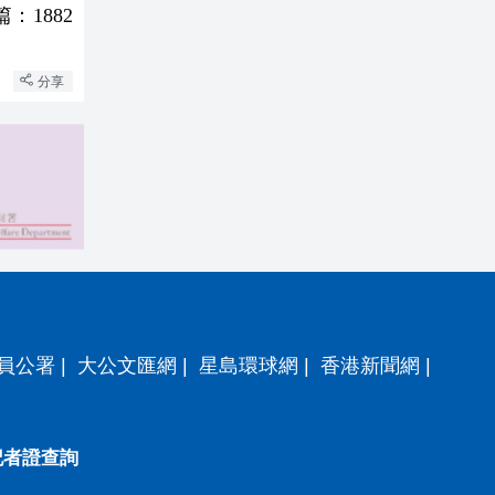
：1882
分享
員公署
|
大公文匯網
|
星島環球網
|
香港新聞網
|
記者證查詢