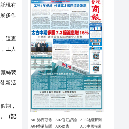
依託現有
發展多作
，這裏
轉，工人
工蠶絲製
發新活
」假期，
能。
（記