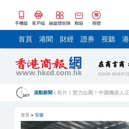
簡
手機版
客戶端
融媒體矩陣
郵箱
簡體
首頁
港聞
財經
證券
視聽
港
2026年 08月07
今晚啟德對戰 拜仁維拉可演
有片丨實力出圈！中國機器人
滾動新聞：
有片｜南亞裔小孩跑出馬路 3
首頁
安徽
>
恒隆委任蔡德粦接替盧韋柏任CEO
華僑銀行上半年純利按年增13%至