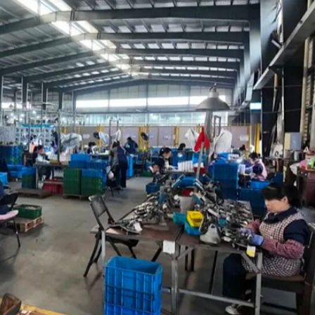
柱 網民：看見的人會幸運
首日早盤漲逾七成
以吃的毛筆」網民點贊：滿腹墨水