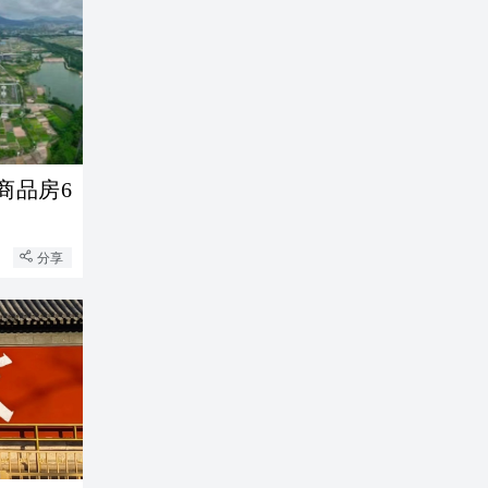
商品房6
分享