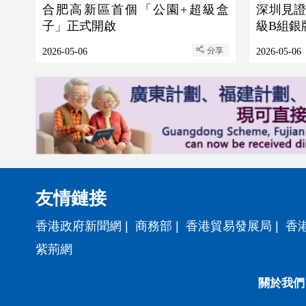
合肥高新區首個「公園+超級盒
深圳見
子」正式開啟
級B組銀
分享
2026-05-06
2026-05-06
友情鏈接
香港政府新聞網
|
商務部
|
香港貿易發展局
|
香
紫荊網
關於我們