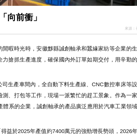
業經濟「向前衝」
來源：
閒暇時光時，安徽黟縣誠創軸承和蠶緣家紡等企業的生
全力搶抓生產進度，確保國內外訂單如期交付，用辛勤
司生產車間內，全自動下料生產線、CNC數控車床等
檢測、打包等工作，現場一派繁忙的趕工景象。作為一
生產體系的企業，誠創軸承的產品廣泛應用於汽車工業領
於2025年產值約7400萬元的強勁增長勢頭，2026