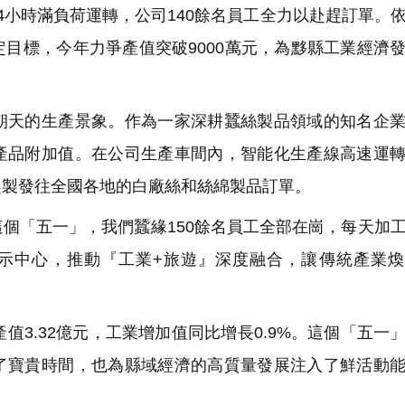
4小時滿負荷運轉，公司140餘名員工全力以赴趕訂單。
目標，今年力爭產值突破9000萬元，為黟縣工業經濟
天的生產景象。作為一家深耕蠶絲製品領域的知名企業
產品附加值。在公司生產車間內，智能化生產線高速運
趕製發往全國各地的白廠絲和絲綿製品訂單。
個「五一」，我們蠶緣150餘名員工全部在崗，每天加
示中心，推動『工業+旅遊』深度融合，讓傳統產業煥
3.32億元，工業增加值同比增長0.9%。這個「五一
了寶貴時間，也為縣域經濟的高質量發展注入了鮮活動