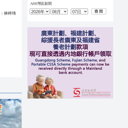
：
林梓琦