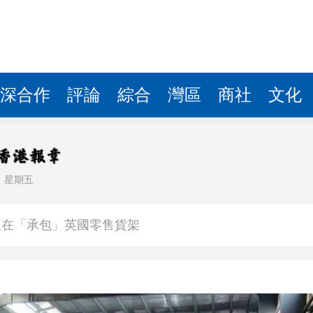
深合作
評論
綜合
灣區
商社
文化
日
星期五
入球騷
正在「承包」英國零售貨架
車及時停下
 10月1日生效
41.95億坡元 中期息47坡仙