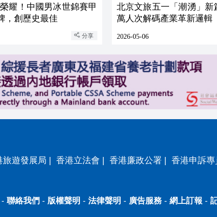
證榮耀！中國男冰世錦賽甲
北京文旅五一「潮湧」新篇
牌，創歷史最佳
萬人次解碼產業革新邏輯
分享
2026-05-06
港旅遊發展局
|
香港立法會
|
香港廉政公署
|
香港申訴專
-
聯絡我們
-
版權聲明
-
法律聲明
-
廣告服務
-
網上訂報
-