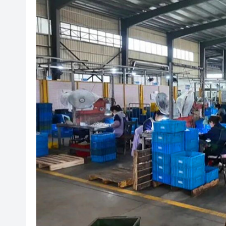
有片｜香港夜空出現罕見漁火光
【新股最前線】拿森科技上市
有片〡霍啟剛FB「當你看見可