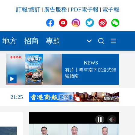
訂報/續訂
廣告服務
PDF電子報
電子報
|
|
|
地方
招商
專題
NEWS
有片丨粵車南下沉浸式體
驗指南
21:55
21:25
21:04
20:52
20:34