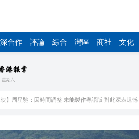
深合作
評論
綜合
灣區
商社
文化
日
星期六
400萬
映】周星馳：因時間調整 未能製作粵語版 對此深表遺憾
署：死者曾投訴樓上狗隻噪音 6月已批准調遷
關閉消毒明早重開
有片丨《功夫女足》將登香港銀幕 周星馳率團隊造勢 劉嘉玲迪麗熱巴等驚喜現身