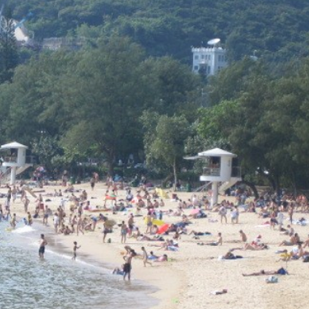
流活動」圓滿舉行
持 廣西推出港澳遊客門票五折優惠力拓暑期入境市場
蹟 國際消費與出海服務雙輪驅動