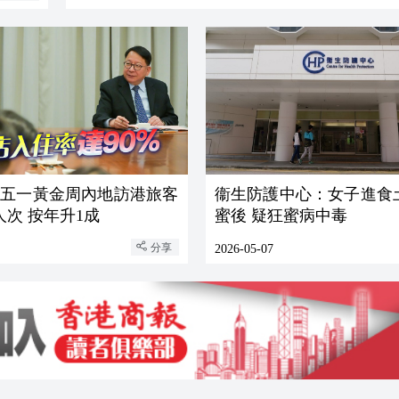
：五一黃金周內地訪港旅客
衞生防護中心：女子進食
人次 按年升1成
蜜後 疑狂蜜病中毒
分享
2026-05-07