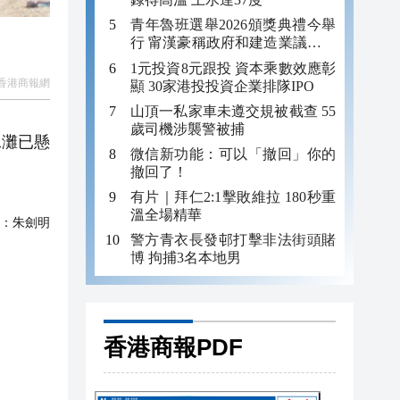
青年魯班選舉2026頒獎典禮今舉
行 甯漢豪稱政府和建造業議會做
好培訓工作
1元投資8元跟投 資本乘數效應彰
香港商報網
顯 30家港投投資企業排隊IPO
山頂一私家車未遵交規被截查 55
歲司機涉襲警被捕
泳灘已懸
微信新功能：可以「撤回」你的
撤回了！
有片｜拜仁2:1擊敗維拉 180秒重
溫全場精華
：
朱劍明
警方青衣長發邨打擊非法街頭賭
博 拘捕3名本地男
香港商報PDF