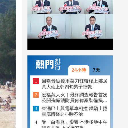
20:22
20:21
20:17
24小時
7天
因噪音滋擾用菜刀狂斬樓上鄰居
黃大仙上邨四旬男子墮斃
宏福苑大火｜最終調查報告首次
公開殉職消防員何偉豪裝備損毀
照片
東涌巴士與電單車相撞 鐵騎士捲
車底留醫14小時不治
受「白海豚」影響 本港多地中午
錄得高溫 上水達37度