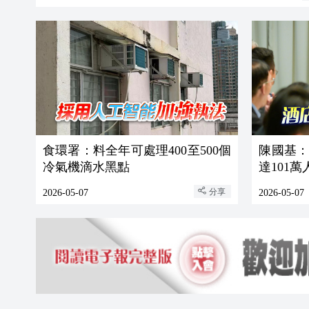
食環署：料全年可處理400至500個
陳國基
冷氣機滴水黑點
達101萬
分享
2026-05-07
2026-05-07