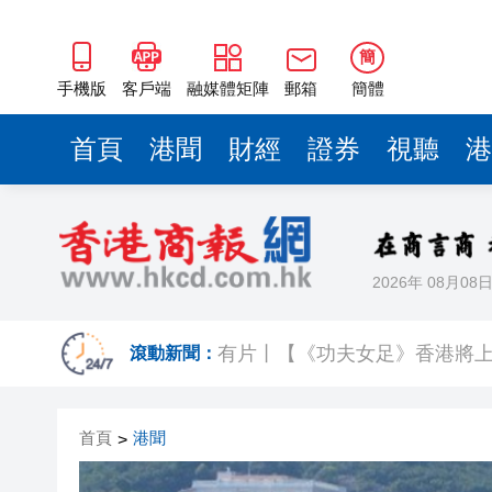
簡
手機版
客戶端
融媒體矩陣
郵箱
簡體
首頁
港聞
財經
證券
視聽
港
2026年 08月08
今晚六合彩頭獎半注中 下期多寶
有片丨【《功夫女足》香港將上
滾動新聞：
黃大仙企圖謀殺及自殺案 房屋
首頁
港聞
>
屏山天水圍泳池現嘔吐物 暫時