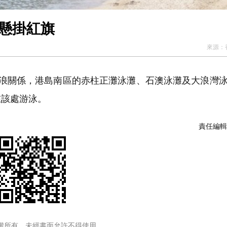
灘懸掛紅旗
來源：
浪關係，港島南區的赤柱正灘泳灘、石澳泳灘及大浪灣
在該處游泳。
責任編輯
權所有，未經書面允許不得使用。