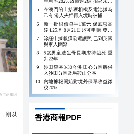
年利率282%放債逾2億 招徠未成
年追數
在澳門的士拾獲相機及電池據為
己有 港人夫婦再入境時被捕
新一批銀債每手1萬元 保底息高
達4.25厘 8月21日起可申購 發行
金額最多550億
涂謹申據報獲發還護照 已到英國
與家人團聚
5歲男童遭生母長期虐待餓死 重
判22年
沙田警區8·30合併 田心分區將併
入沙田分區及馬鞍山分區
內地據報開始對境外保單收益徵
稅20%
香港商報網
族，剛以
香港商報PDF