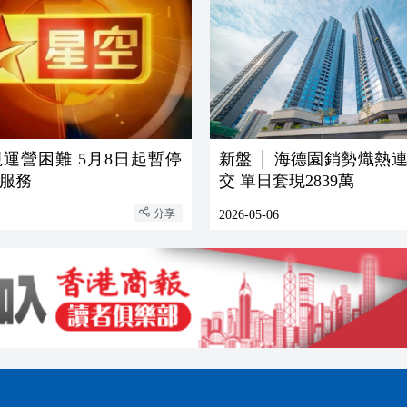
運營困難 5月8日起暫停
新盤 │ 海德園銷勢熾熱
服務
交 單日套現2839萬
分享
2026-05-06