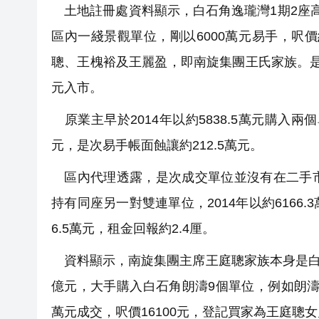
土地註冊處資料顯示，白石角逸瓏灣1期2座高
區內一綫景觀單位，剛以6000萬元易手，呎價約1
聰、王槐裕及王麗盈，即南旋集團王氏家族。是次
元入市。
原業主早於2014年以約5838.5萬元購入兩個
元，是次易手帳面蝕讓約212.5萬元。
區內代理透露，是次成交單位並沒有在二手市
持有同座另一對雙連單位，2014年以約616
6.5萬元，租金回報約2.4厘。
資料顯示，南旋集團主席王庭聰家族本身是白石
億元，大手購入白石角朗濤9個單位，例如朗濤2座1
萬元成交，呎價16100元，登記買家為王庭聰