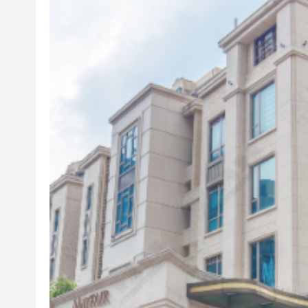
港區全國人大代表團考察安徽涇
【議事堂】完善行政主導 破內
晶泰科技發布全球首個AI4S綜