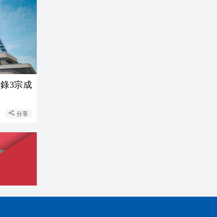
連錄3宗成
分享