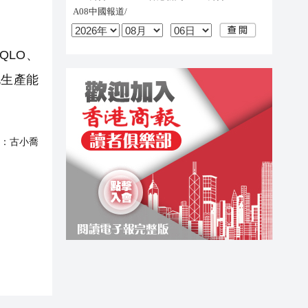
QLO、
化生產能
：
古小喬