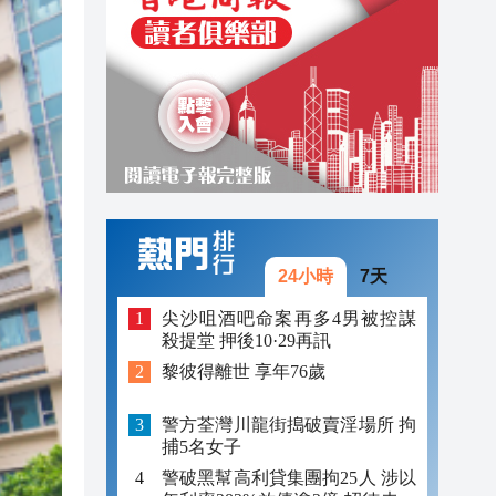
21:43
21:28
21:05
24小時
7天
尖沙咀酒吧命案再多4男被控謀
殺提堂 押後10·29再訊
黎彼得離世 享年76歲
警方荃灣川龍街搗破賣淫場所 拘
捕5名女子
警破黑幫高利貸集團拘25人 涉以