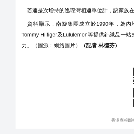
若連是次增持的逸瓏灣相連單位計，該家族在區
資料顯示，南旋集團成立於1990年，為內
Tommy Hilfiger及Lululemon等
力。（圖源﹕網絡圖片）
（記者 林德芬）
香港商報版