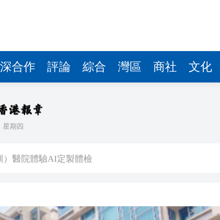
深合作
評論
綜合
灣區
商社
文化
日
星期四
組織「沉疴」 業界代表性蕩然無存
圳）醫院體驗AI定製體檢
 就施政報告及五年規劃提供意見
問題 為兒子還卡數 實為學費生活費
1萬元