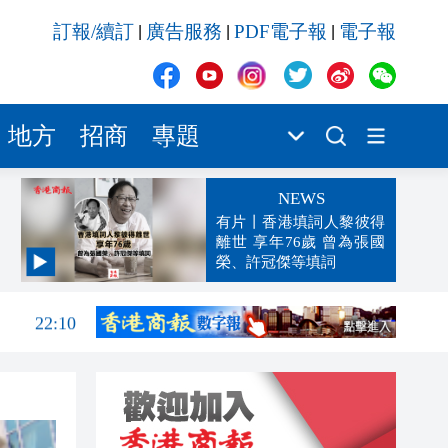
訂報/續訂
廣告服務
PDF電子報
電子報
|
|
|
地方
招商
專題
NEWS
有片丨香港填詞人黎彼得
離世 享年76歲 曾為張國
榮、許冠傑等填詞
22:25
22:10
21:57
21:56
21:49