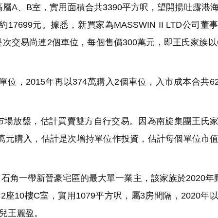
層A、B室，實用面積合共3390平方呎，望開揚吐露港
7699元。據悉，新買家為MASSWIN II LTD公司董
交易尚連2個車位，每個售價300萬元，即王氏家族以6
單位，2015年再以374萬購入2個車位，入市成本合共621
場放盤，估計買賣雙方自行交易。因為南旋集團王氏家
6.3萬元購入，估計是次增持單位作投資，估計每個單位市
角一帶新晉豪宅區的最大單一業主，該家族於2020年
0樓C室，實用1079平方呎，屬3房間隔，2020年以17
女兒王麗盈。