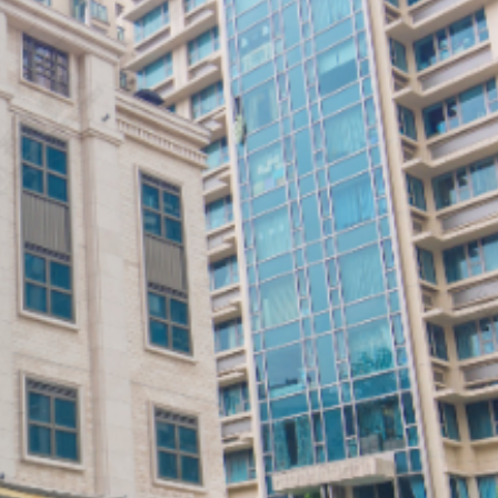
縣 調研紅色文化保護與非遺活態傳承
耗握機遇
合平台 共建科學智能開放生態