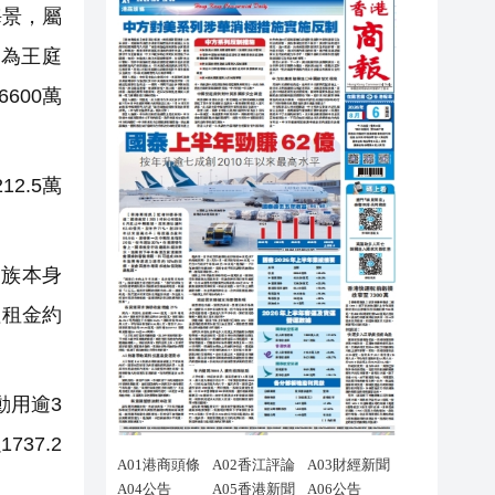
海景，屬
事為王庭
600萬
2.5萬
族本身
值租金約
動用逾3
37.2