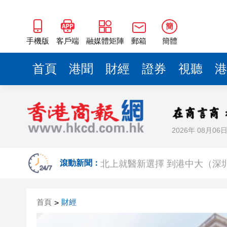
簡
手機版
客戶端
融媒體矩陣
郵箱
簡體
首頁
港聞
財經
證券
視聽
港
2026年 08月06
【熱點熱評】記協選舉鬧劇折射
北上就醫新選擇 到港中大（深
滾動新聞：
特首政策組專家組舉行全體會議
首頁
財經
>
有片丨鍾志光澄清黎彼得無經濟
今晚085期六合彩1注獨中派191