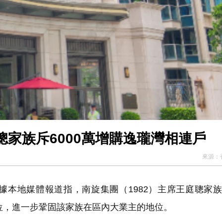
家族斥6000萬增購逸瓏灣相連戶
來源：
本地媒體報道指，南旋集團（1982）主席王庭聰家
單位，進一步鞏固該家族在區內大業主的地位。