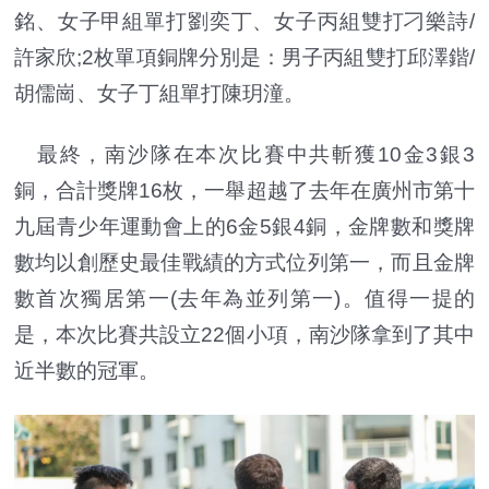
銘、女子甲組單打劉奕丁、女子丙組雙打刁樂詩/
許家欣;2枚單項銅牌分別是：男子丙組雙打邱澤鍇/
胡儒崗、女子丁組單打陳玥潼。
最終，南沙隊在本次比賽中共斬獲10金3銀3
銅，合計獎牌16枚，一舉超越了去年在廣州市第十
九屆青少年運動會上的6金5銀4銅，金牌數和獎牌
數均以創歷史最佳戰績的方式位列第一，而且金牌
數首次獨居第一(去年為並列第一)。值得一提的
是，本次比賽共設立22個小項，南沙隊拿到了其中
近半數的冠軍。