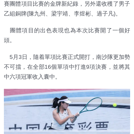
賽團體項目比賽的金牌新紀錄，另外還收穫了男子
乙組銅牌(陳九州、梁宇靖、李煜彬、過子凡)。
團體項目的出色表現也為本次比賽開了一個好
頭。
5月3日，隨着單項比賽正式開打，南沙隊更加勢
不可擋，在全部16個單項中打進9項決賽，並將其
中六項冠軍收入囊中。