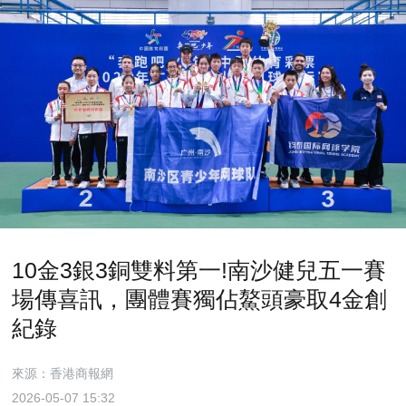
10金3銀3銅雙料第一!南沙健兒五一賽
場傳喜訊，團體賽獨佔鰲頭豪取4金創
紀錄
來源：香港商報網
2026-05-07 15:32