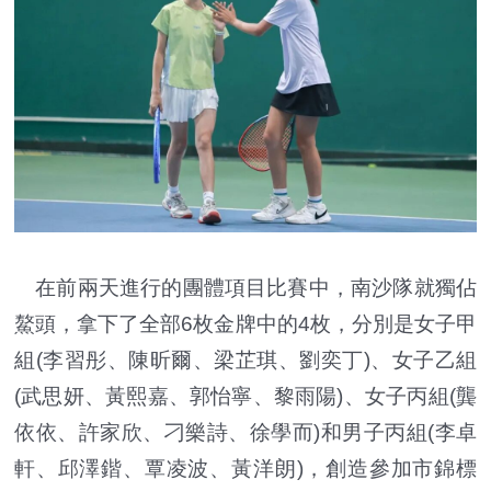
在前兩天進行的團體項目比賽中，南沙隊就獨佔
鰲頭，拿下了全部6枚金牌中的4枚，分別是女子甲
組(李習彤、陳昕爾、梁芷琪、劉奕丁)、女子乙組
(武思妍、黃熙嘉、郭怡寧、黎雨陽)、女子丙組(龔
依依、許家欣、刁樂詩、徐學而)和男子丙組(李卓
軒、邱澤鍇、覃凌波、黃洋朗)，創造參加市錦標