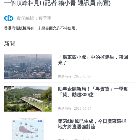
一個頂峰相見!
(記者 賴小青 通訊員 南宣)
責任編輯：蔡天宇
香港商報版權所有，未經書面允許不得使用。
新聞
「廣東四小虎」中的掉隊生，殺回
來了
香港商報
2026-05-07
助粵企開新局！「粵質貸」一季度
「貸」動超300億
香港商報
2026-05-07
第5號颱風已生成，今日廣東這些
地方將遭遇強對流