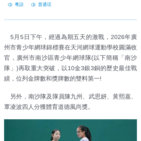
5月5日下午，經過為期五天的激戰，2026年廣
州市青少年網球錦標賽在天河網球運動學校圓滿收
官，廣州市南沙區青少年網球隊(以下簡稱「南沙
隊」)再取重大突破，以10金3銀3銅的歷史最佳戰
績，位列金牌數和獎牌數的雙料第一!
另外，南沙隊及隊員陳九州、武思妍、黃熙嘉、
覃凌波四人分獲體育道德風尚獎。