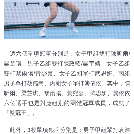
這六個單項冠軍分別是：女子甲組雙打陳昕爾/
梁芷琪、男子乙組雙打陳政藍/梁宇靖、女子乙組
雙打黎雨陽/黃熙嘉、女子乙組單打武思妍、丙組
男子單打胡儒崗、丙組女子單打龔依依。其中，陳
昕爾、梁芷琪、黎雨陽、黃熙嘉、武思妍、龔依依
六位選手也是對應組別的團體冠軍成員，成就了
「雙冠王」。
此外，3枚單項銀牌分別是：男子甲組單打袁浩