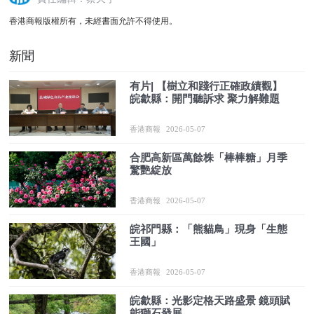
香港商報版權所有，未經書面允許不得使用。
新聞
有片| 【樹立和踐行正確政績觀】
皖歙縣：開門聽訴求 聚力解難題
香港商報
2026-05-07
合肥高新區萬餘株「棒棒糖」月季
驚艷綻放
香港商報
2026-05-07
皖祁門縣：「熊貓鳥」現身「生態
王國」
香港商報
2026-05-07
皖歙縣：光影定格天路盛景 鏡頭賦
能獅石發展