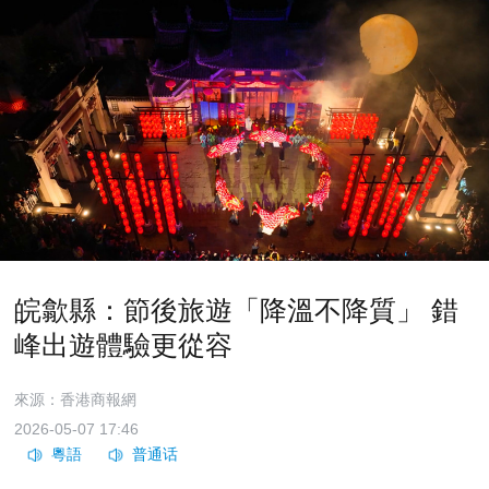
皖歙縣：節後旅遊「降溫不降質」 錯
峰出遊體驗更從容
來源：香港商報網
2026-05-07 17:46