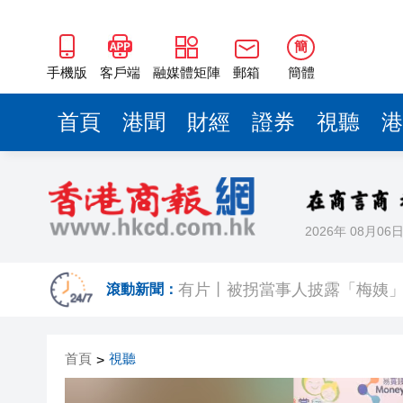
簡
手機版
客戶端
融媒體矩陣
郵箱
簡體
首頁
港聞
財經
證券
視聽
港
2026年 08月06
AI幫得越多，人為何反而更疲
有片丨被拐當事人披露「梅姨」
滾動新聞：
周杰倫方回應私生子傳聞：刻
首頁
視聽
>
在澳門的士拾獲相機及電池據為
有片｜油麻地私家車突後退釀3