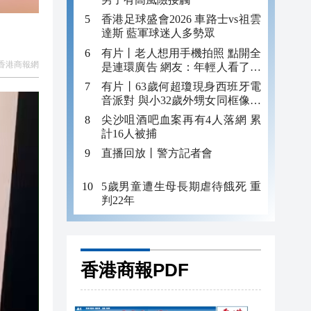
香港足球盛會2026 車路士vs祖雲
達斯 藍軍球迷人多勢眾
有片丨老人想用手機拍照 點開全
香港商報網
是連環廣告 網友：年輕人看了都
迷糊 何況老年人
有片丨63歲何超瓊現身西班牙電
音派對 與小32歲外甥女同框像姐
妹
尖沙咀酒吧血案再有4人落網 累
計16人被捕
直播回放丨警方記者會
5歲男童遭生母長期虐待餓死 重
判22年
香港商報PDF