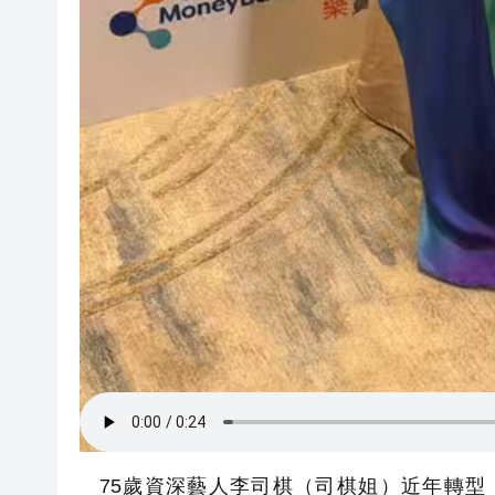
75歲資深藝人李司棋（司棋姐）近年轉型