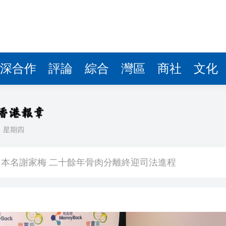
深合作
評論
綜合
灣區
商社
文化
日
星期四
勞？嶺南大學研究揭示人機協作的「交接難題」
本名謝家梅 二十餘年骨肉分離終迎司法進程
意影射、譁眾取寵
己有 港人夫婦再入境時被捕
車串燒 司機不顧而去開車逃去