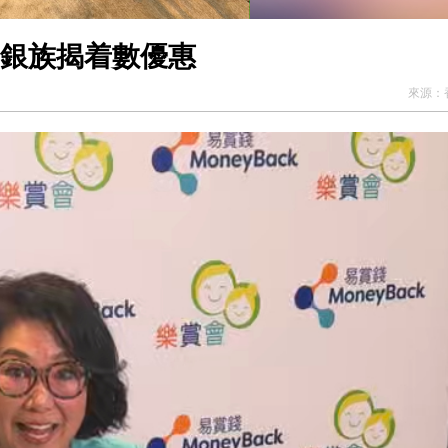
為銀族揭着數優惠
來源：