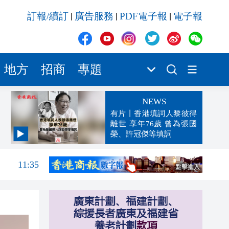
訂報/續訂
廣告服務
PDF電子報
電子報
|
|
|
地方
招商
專題
NEWS
有片丨香港填詞人黎彼得
離世 享年76歲 曾為張國
榮、許冠傑等填詞
11:45
11:35
11:21
11:10
11:07