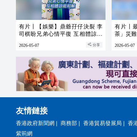
有片丨【娛樂】鼎爺孖仔決裂 李
有片丨
司棋盼兄弟心情平復 互相體諒能
茶」災難
和解
分享
2026-05-07
2026-05-07
友情鏈接
香港政府新聞網
|
商務部
|
香港貿易發展局
|
香
紫荊網