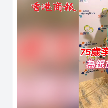
有片丨香港填詞人黎彼得離世 享
內地據報開始對境外保單收益徵
奇華餅家參「2026美食博覽」展位