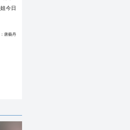
棋姐今日
：
唐藝丹