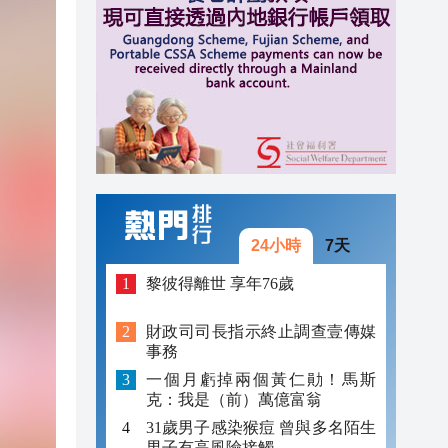
11:02
11:00
10:58
24小時
7天
黎彼得離世 享年76歲
財政司司長指示終止調查壹傳媒
事務
一個月虧掉兩個黃仁勛！馬斯
克：我是（前）萬億富翁
31歲男子感染猴痘 曾與多名陌生
男子有高風險接觸