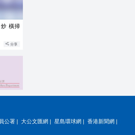
炒 橫掃
分享
員公署
|
大公文匯網
|
星島環球網
|
香港新聞網
|