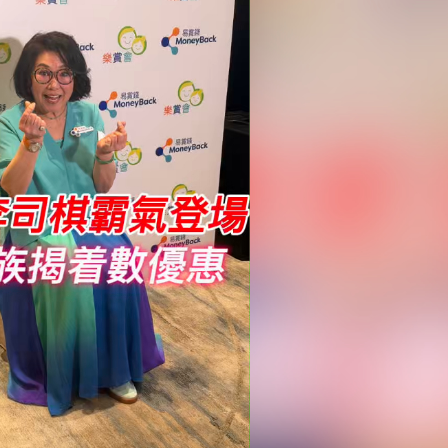
年76歲 曾為張國榮、許冠傑等填詞
稅20%
 1E-A10 將推出會場限定「$100麥東記插畫福袋」