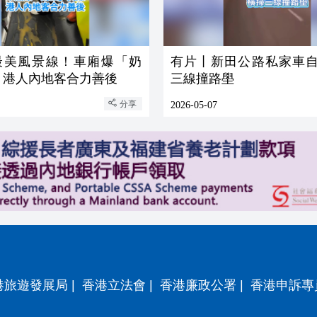
最美風景線！車廂爆「奶
有片丨新田公路私家車自
 港人內地客合力善後
三線撞路壆
分享
2026-05-07
港旅遊發展局
|
香港立法會
|
香港廉政公署
|
香港申訴專