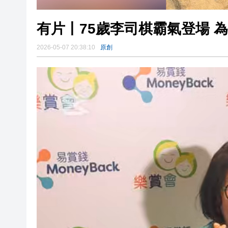
有片丨75歲李司棋霸氣登場 
2026-05-07 20:38:10
原創