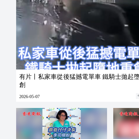
有片丨私家車從後猛撼電單車 鐵騎士拋起
創
2026-05-07