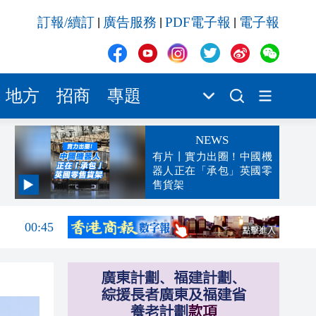
訂報/續訂
廣告服務
PDF電子報
電子報
|
|
|
地方
招商
專題
NEWS
有片丨實力出圈！中國機
器人正在「承包」英國零
售貨架
04:29
00:45
00:26
00:16
「豹
23:58