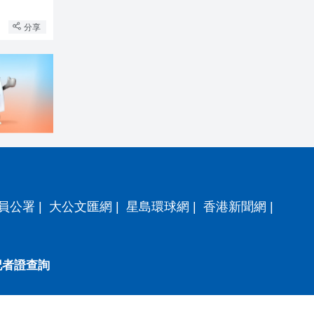
分享
員公署
|
大公文匯網
|
星島環球網
|
香港新聞網
|
記者證查詢