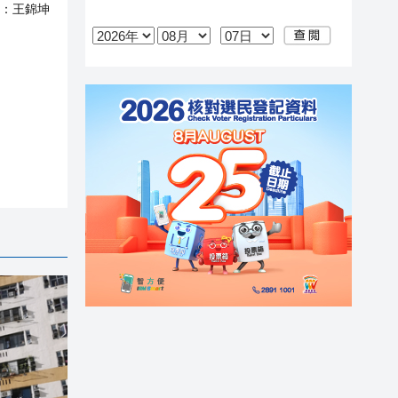
：
王錦坤