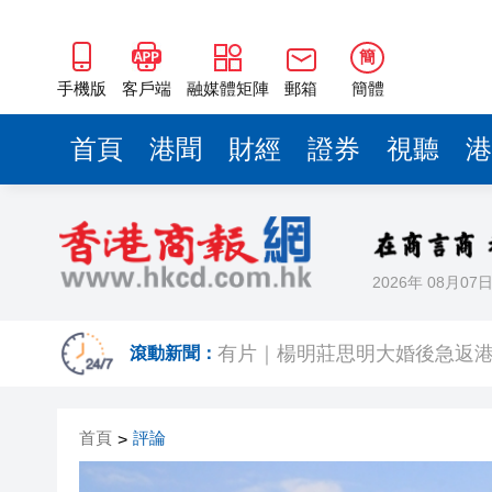
簡
手機版
客戶端
融媒體矩陣
郵箱
簡體
首頁
港聞
財經
證券
視聽
港
2026年 08月07
有片｜拜仁2:1擊
滾動新聞：
有片｜楊明莊思明大婚後急返港
羅淑佩：三場足球賽事逾12萬
首頁
評論
>
SK海力士斥逾3000億建兩座晶
有片丨【《愛回家》迎大結局】