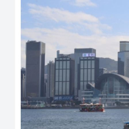
叔」黎彼得
入境處反非法勞工行動拘12人
社署籲市民提防偽冒社署通訊
李家超：鼓勵保險業開發跨境產