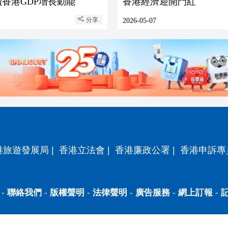
續香港GDP增長動能
香港經濟迎開門紅
分享
2026-05-07
港旅遊發展局
|
香港立法會
|
香港廉政公署
|
香港申訴專
-
聯絡我們
-
版權聲明
-
法律聲明
-
廣告服務
-
網上訂報
-