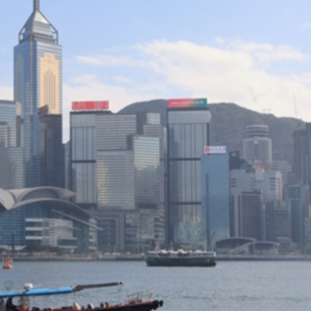
程式賬戶
品 便利灣區居民