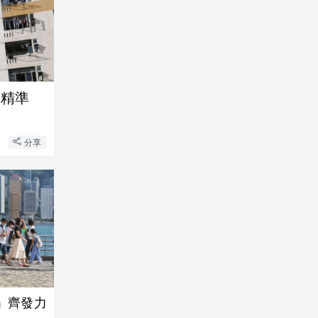
需精準
分享
」齊發力