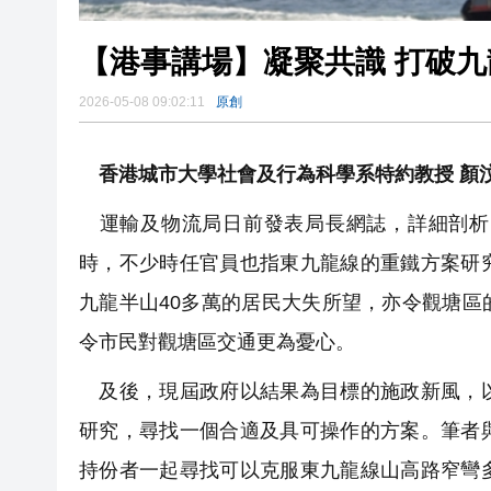
【港事講場】凝聚共識 打破
2026-05-08 09:02:11
原創
香港城市大學社會及行為科學系特約教授 顏
運輸及物流局日前發表局長網誌，詳細剖析
時，不少時任官員也指東九龍線的重鐵方案研
九龍半山40多萬的居民大失所望，亦令觀塘
令市民對觀塘區交通更為憂心。
及後，現屆政府以結果為目標的施政新風，以
研究，尋找一個合適及具可操作的方案。筆者
持份者一起尋找可以克服東九龍線山高路窄彎