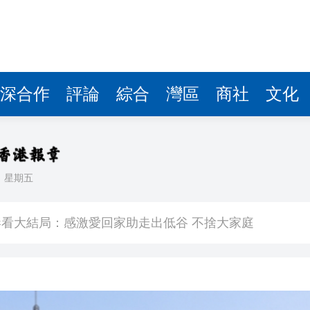
深合作
評論
綜合
灣區
商社
文化
日
星期五
敗維拉 180秒重溫全場精華
看大結局：感激愛回家助走出低谷 不捨大家庭
人入場 票尾經濟成效顯現
圓廠
銀髮男團「大四喜」：十年深厚情誼 有歡亦有淚 緬懷