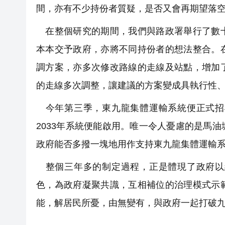
間，亦有不少持份者質疑，是否又會再期望落
在整個研究的期間，我們與路政署舉行了數十
本本交予政府，亦將不同持份者的想法整合。
調方案，亦多次修改路線的走線及站點，增加
的走線多次調整，讓建議的方案變成具執行性
今年第三季，東九龍集體運輸系統便正式招
2033年系統便能啟用。唯一令人憂慮的是馬
政府能否多撥一塊地用作支持東九龍集體運輸
整個三年多的制定過程，正是體現了政府以
色，為政府凝聚共識，互相補位的治理模式示
能，解居民所憂，由無變有，與政府一起打破