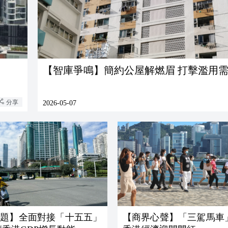
【智庫爭鳴】簡約公屋解燃眉 打擊濫用
分享
2026-05-07
話題】全面對接「十五五」
【商界心聲】「三駕馬車