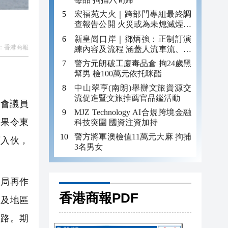
宏福苑大火｜跨部門專組最終調
查報告公開 火災或為未熄滅煙頭
引發
新皇崗口岸｜鄧炳強：正制訂演
：
香港商報
練內容及流程 涵蓋人流車流、緊
急應變等
警方元朗破工廈毒品倉 拘24歲黑
幫男 檢100萬元依托咪酯
中山翠亨(南朗)舉辦文旅資源交
流促進暨文旅推薦官品鑑活動
會議員
MJZ Technology AI合規跨境金融
結果令東
科技突圍 國資注資加持
警方將軍澳檢值11萬元大麻 拘捕
續入伙，
3名男女
局再作
香港商報PDF
門及地區
出路。期