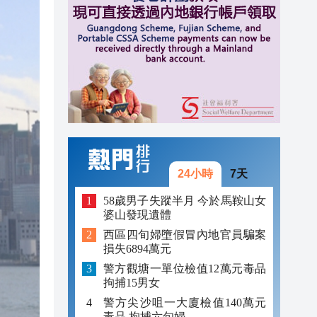
23:45
23:38
23:29
24小時
7天
58歲男子失蹤半月 今於馬鞍山女
婆山發現遺體
西區四旬婦墮假冒內地官員騙案
損失6894萬元
警方觀塘一單位檢值12萬元毒品
拘捕15男女
警方尖沙咀一大廈檢值140萬元
毒品 拘捕六旬婦