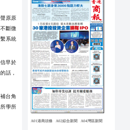
聲原原
，不斷微
聯繫系統
信早於
能的話，
補台角
的所學所