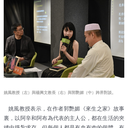
姚風教授（左）與楊興文教長（右）與郭艷媚（中）跨界對談。
姚風教授表示，在作者郭艷媚《來生之家》故事
裏，以阿辛和阿布為代表的主人公，都在生活的夾
縫中掙紮求存，但每個人都是有血有肉的個體，有