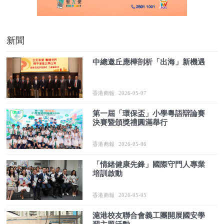
新聞
中總邀丘應樺剖析「出海」新機遇
香港商報
2026-05-07
第一屆「環保盃」小學粵語辯論賽
決賽暨頒獎禮圓滿舉行
香港商報
2026-05-06
「情緒健康先鋒」國際守門人專業
培訓啟動
香港商報
2026-05-05
滬港校友聯合會義工團開展國安學