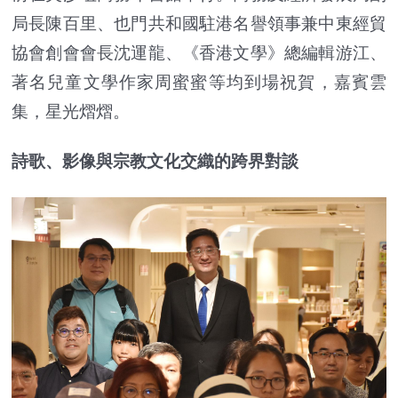
局長陳百里、也門共和國駐港名譽領事兼中東經貿
協會創會會長沈運龍、《香港文學》總編輯游江、
著名兒童文學作家周蜜蜜等均到場祝賀，嘉賓雲
集，星光熠熠。
詩歌、影像與宗教文化交織的跨界對談