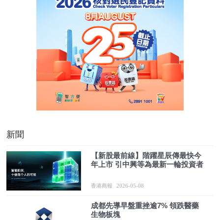
新聞
【新股最前線】階躍星辰傳最快今
年上市 引中興等為最新一輪投資者
香港商報
2026-05-08
成都先導早盤重挫逾7% 領跌醫藥
生物板塊