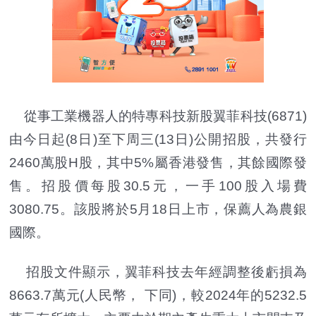
從事工業機器人的特專科技新股翼菲科技(6871)
由今日起(8日)至下周三(13日)公開招股，共發行
2460萬股H股，其中5%屬香港發售，其餘國際發
售。招股價每股30.5元，一手100股入場費
3080.75。該股將於5月18日上市，保薦人為農銀
國際。
招股文件顯示，翼菲科技去年經調整後虧損為
8663.7萬元(人民幣， 下同)，較2024年的5232.5