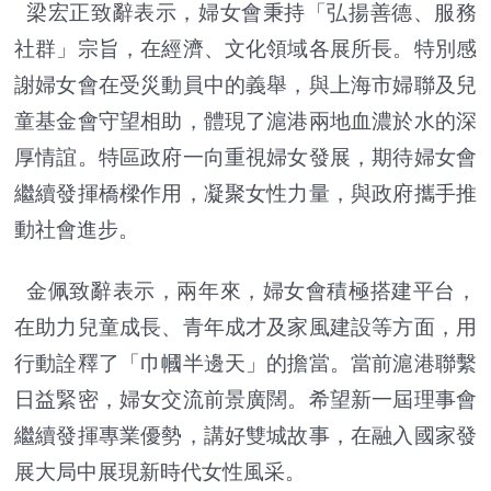
梁宏正致辭表示，婦女會秉持「弘揚善德、服務
社群」宗旨，在經濟、文化領域各展所長。特別感
謝婦女會在受災動員中的義舉，與上海市婦聯及兒
童基金會守望相助，體現了滬港兩地血濃於水的深
厚情誼。特區政府一向重視婦女發展，期待婦女會
繼續發揮橋樑作用，凝聚女性力量，與政府攜手推
動社會進步。
金佩致辭表示，兩年來，婦女會積極搭建平台，
在助力兒童成長、青年成才及家風建設等方面，用
行動詮釋了「巾幗半邊天」的擔當。當前滬港聯繫
日益緊密，婦女交流前景廣闊。希望新一屆理事會
繼續發揮專業優勢，講好雙城故事，在融入國家發
展大局中展現新時代女性風采。