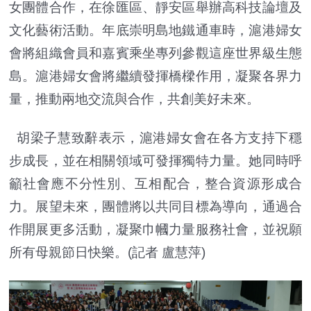
女團體合作，在徐匯區、靜安區舉辦高科技論壇及
文化藝術活動。年底崇明島地鐵通車時，滬港婦女
會將組織會員和嘉賓乘坐專列參觀這座世界級生態
島。滬港婦女會將繼續發揮橋樑作用，凝聚各界力
量，推動兩地交流與合作，共創美好未來。
胡梁子慧致辭表示，滬港婦女會在各方支持下穩
步成長，並在相關領域可發揮獨特力量。她同時呼
籲社會應不分性別、互相配合，整合資源形成合
力。展望未來，團體將以共同目標為導向，通過合
作開展更多活動，凝聚巾幗力量服務社會，並祝願
所有母親節日快樂。(記者 盧慧萍)