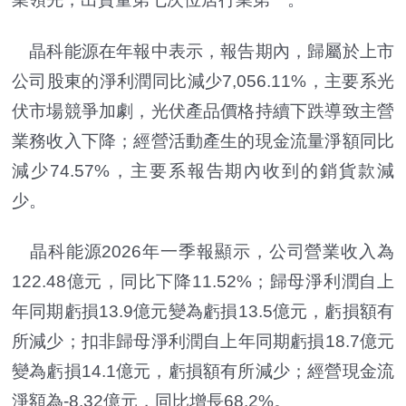
晶科能源在年報中表示，報告期內，歸屬於上市
公司股東的淨利潤同比減少7,056.11%，主要系光
伏市場競爭加劇，光伏產品價格持續下跌導致主營
業務收入下降；經營活動產生的現金流量淨額同比
減少74.57%，主要系報告期內收到的銷貨款減
少。
晶科能源2026年一季報顯示，公司營業收入為
122.48億元，同比下降11.52%；歸母淨利潤自上
年同期虧損13.9億元變為虧損13.5億元，虧損額有
所減少；扣非歸母淨利潤自上年同期虧損18.7億元
變為虧損14.1億元，虧損額有所減少；經營現金流
淨額為-8.32億元，同比增長68.2%。