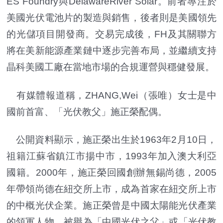
ES Foundry與DelawareRiver Solar。前者專注於
美國光伏電池片的製造與銷售，後者則是美國領先
的光儲項目開發商。交易完成後，FH及其關聯方
將在美新能源產業鏈中逐步完善布局，並繼續支持
晶科美國工廠在當地市場的合規運營與穩健發展。
有媒體報道稱，ZHANG,Wei（張唯）女士是中
國前首富、「光伏教父」施正榮配偶。
公開資料顯示，施正榮出生於1963年2月10日，
祖籍江蘇省鎮江市揚中市，1993年加入澳大利亞
國籍。2000年，施正榮回國創辦無錫尚德，2005
年帶領尚德在紐交所上市，成為首家在紐交所上市
的中概光伏企業。施正榮曾是‌中國太陽能光伏產業
的領軍人物‌，‌被譽為「‌中國光伏之父‌」或「光伏教