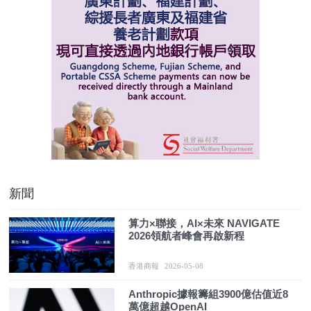
新聞
算力×聯接，AI×未來 NAVIGATE
2026領航者峰會再啟新程
香港商報
2026-05-08
Anthropic據報籌組3900億估值近8
萬億超越OpenAI