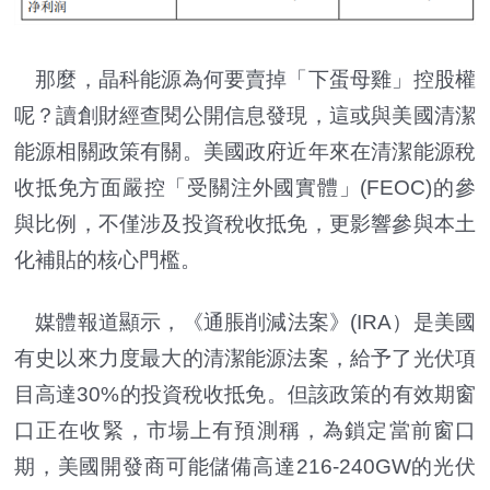
那麼，晶科能源為何要賣掉「下蛋母雞」控股權
呢？讀創財經查閱公開信息發現，這或與美國清潔
能源相關政策有關。美國政府近年來在清潔能源稅
收抵免方面嚴控「受關注外國實體」(FEOC)的參
與比例，不僅涉及投資稅收抵免，更影響參與本土
化補貼的核心門檻。
媒體報道顯示，《通脹削減法案》(IRA）是美國
有史以來力度最大的清潔能源法案，給予了光伏項
目高達30%的投資稅收抵免。但該政策的有效期窗
口正在收緊，市場上有預測稱，為鎖定當前窗口
期，美國開發商可能儲備高達216-240GW的光伏