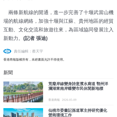
兩條新航線的開通，進一步完善了十堰武當山機
場的航線網絡，加強十堰與江蘇、貴州地區的經貿
互動、文化交流和旅遊往來，為區域協同發展注入
新動力。
(記者 張迪)
責任編輯：蔡天宇
香港商報版權所有，未經書面允許不得使用。
新聞
荒廢岸線變身詩意濱水廊道 鄂州洋
瀾湖東南岸蝶變市民休閒新地標
香港商報
2026-05-09
仙桃市委書記孫道軍主持研究優化
營商環境工作