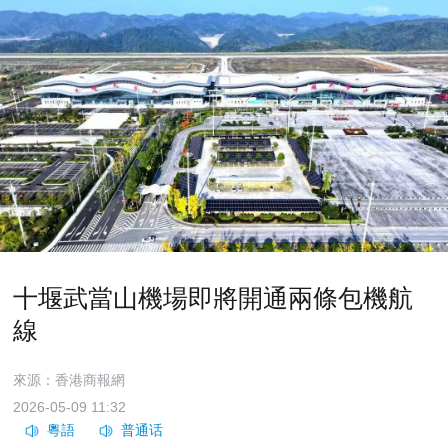
十堰武當山機場即將開通兩條包機航
線
來源：香港商報網
2026-05-09 11:32