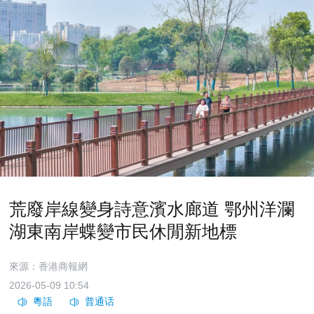
荒廢岸線變身詩意濱水廊道 鄂州洋瀾
湖東南岸蝶變市民休閒新地標
來源：香港商報網
2026-05-09 10:54