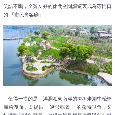
笑語不斷，全齡友好的休閒空間讓這裏成為家門口
的 「市民會客廳」。
值得一提的是，洋瀾湖東南岸的331 米湖中棧橋
橫跨湖面，既提供 「凌波觀景」 的獨特視角，又