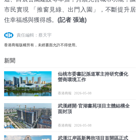
市民實現 「推窗見綠、出門入園」，不斷提升居
住幸福感與獲得感。
(記者 張迪)
責任編輯：蔡天宇
香港商報版權所有，未經書面允許不得使用。
新聞
仙桃市委書記孫道軍主持研究優化
營商環境工作
香港商報
2026-05-08
武漢經開·官湖書苑項目主體結構全
面封頂
香港商報
2026-05-08
武漢江岸區新興街項目首開區正式