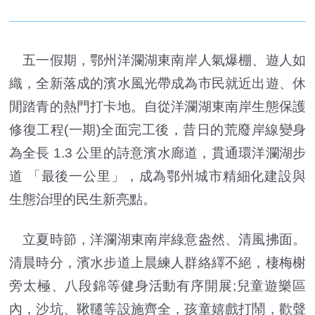
五一假期，鄂州洋瀾湖東南岸人氣爆棚、遊人如
織，全新落成的濱水風光帶成為市民就近出遊、休
閒踏青的熱門打卡地。自從洋瀾湖東南岸生態保護
修復工程(一期)全面完工後，昔日的荒廢岸線變身
為全長 1.3 公里的詩意濱水廊道，貫通環洋瀾湖步
道 「最後一公里」，成為鄂州城市精細化建設與
生態治理的民生新亮點。
立夏時節，洋瀾湖東南岸綠意盎然、清風拂面。
清晨時分，濱水步道上晨練人群絡繹不絕，棲梅榭
旁太極、八段錦等健身活動有序開展;兒童遊樂區
內，沙坑、鞦韆等設施齊全，孩童嬉戲打鬧，歡聲