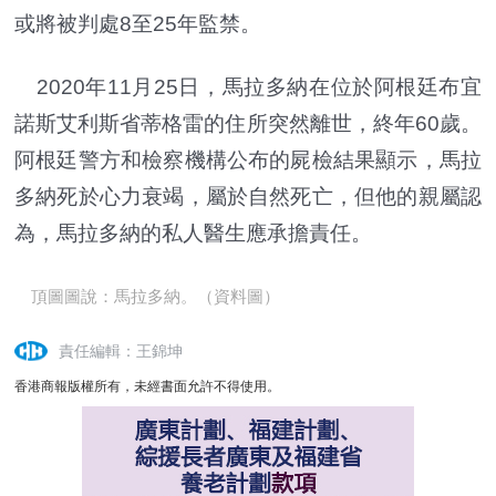
或將被判處8至25年監禁。
2020年11月25日，馬拉多納在位於阿根廷布宜
諾斯艾利斯省蒂格雷的住所突然離世，終年60歲。
阿根廷警方和檢察機構公布的屍檢結果顯示，馬拉
多納死於心力衰竭，屬於自然死亡，但他的親屬認
為，馬拉多納的私人醫生應承擔責任。
頂圖圖說：馬拉多納。（資料圖）
責任編輯：王錦坤
香港商報版權所有，未經書面允許不得使用。