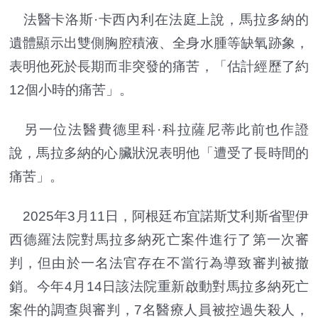
法醫卡洛斯·卡西內利在法庭上說，馬拉多納的
遺體顯示出雙側胸腔積液、全身水腫等缺氧跡象，
表明他死於長期而非突發的痛苦，「估計經歷了約
12個小時的痛苦」。
另一位法醫費德里科·科拉薩尼蒂此前也作證
說，馬拉多納的心臟狀況表明他「遭受了長時間的
痛苦」。
2025年3月11日，阿根廷布宜諾斯艾利斯省聖伊
西德羅法院對馬拉多納死亡案件進行了第一次審
判，但由於一名法官存在不當行為導致審判被撤
銷。今年4月14日該法院重新啟動對馬拉多納死亡
案件的調查與審判，7名醫療人員被控過失殺人，