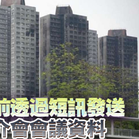
41.95億坡元 中期息47坡仙
柱 網民：看見的人會幸運
首日早盤漲逾七成