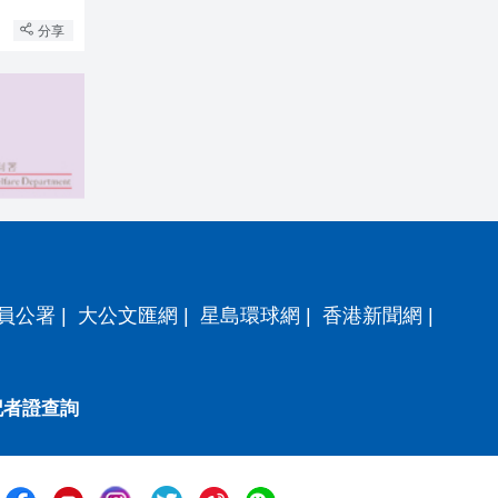
分享
員公署
|
大公文匯網
|
星島環球網
|
香港新聞網
|
記者證查詢