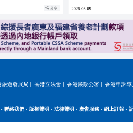
分享
2026-05-09
港旅遊發展局
|
香港立法會
|
香港廉政公署
|
香港申訴專
-
聯絡我們
-
版權聲明
-
法律聲明
-
廣告服務
-
網上訂報
-