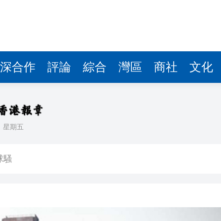
深合作
評論
綜合
灣區
商社
文化
日
星期五
生」——走進寧德時代
入球騷
正在「承包」英國零售貨架
車及時停下
 10月1日生效