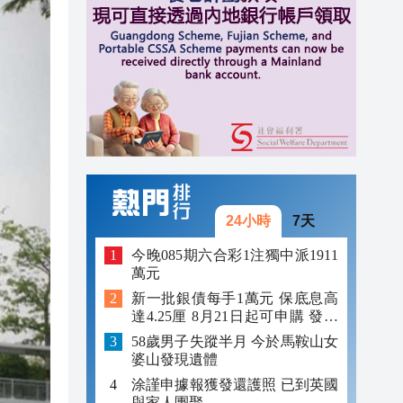
13:02
12:59
12:29
24小時
7天
今晚085期六合彩1注獨中派1911
萬元
新一批銀債每手1萬元 保底息高
達4.25厘 8月21日起可申購 發行
金額最多550億
58歲男子失蹤半月 今於馬鞍山女
婆山發現遺體
涂謹申據報獲發還護照 已到英國
與家人團聚