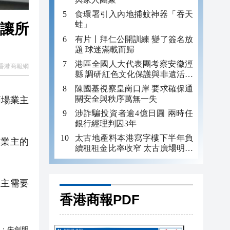
食環署引入內地捕蚊神器「吞天
蛙」
額讓所
有片〡拜仁公開訓練 變了簽名放
題 球迷滿載而歸
港區全國人大代表團考察安徽涇
香港商報網
縣 調研紅色文化保護與非遺活態
傳承
陳國基視察皇崗口岸 要求確保通
關安全與秩序萬無一失
兩場業主
涉詐騙投資者逾4億日圓 兩時任
銀行經理判囚3年
太古地產料本港寫字樓下半年負
業主的
續租租金比率收窄 太古廣場明年
轉正
主需要
香港商報PDF
：
朱劍明