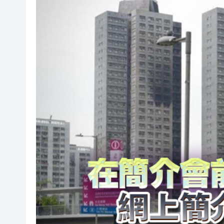
華僑銀行上半年純利按年增13%至
有片｜香港夜空出現罕見漁火光
【新股最前線】拿森科技上市