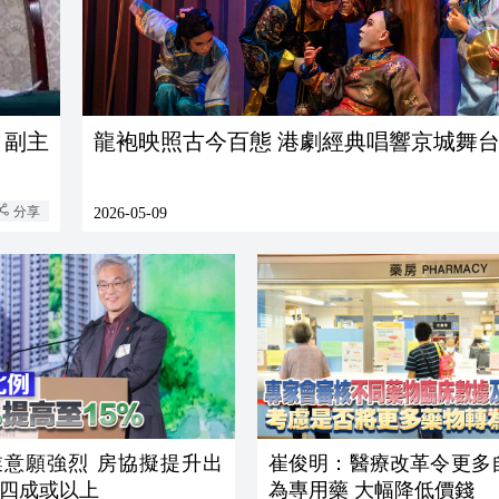
、副主
龍袍映照古今百態 港劇經典唱響京城舞
分享
2026-05-09
業意願強烈 房協擬提升出
崔俊明：醫療改革令更多
四成或以上
為專用藥 大幅降低價錢