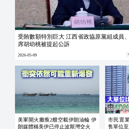
受賄數額特別巨大 江西省政協原黨組成員
席胡幼桃被提起公訴
2026-05-09
美軍開火癱瘓2艘空載伊朗油輪 伊
市民置
朗媒體稱美伊已停止波斯灣交火
售單位至