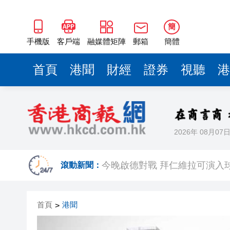
簡
手機版
客戶端
融媒體矩陣
郵箱
簡體
首頁
港聞
財經
證券
視聽
港
2026年 08月07
有片｜「港媒行八閩·山海共潮
今晚啟德對戰 拜仁維拉可演
滾動新聞：
有片丨實力出圈！中國機器人
首頁
港聞
>
有片｜南亞裔小孩跑出馬路 3
恒隆委任蔡德粦接替盧韋柏任CEO