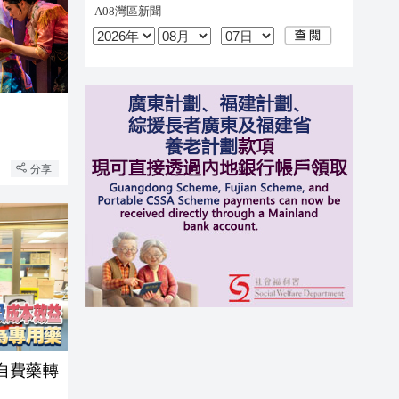
台
分享
自費藥轉