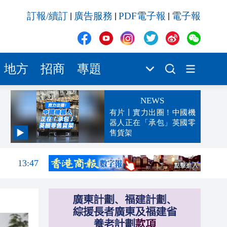
訂報/續訂
廣告服務
PDF電子報
電子報
|
|
|
地方
招商
專題
NEWS
有片丨實力出圈！中國機
器人正在「承包」英國零
售貨架
14:12
13:47
13:42
13:32
13:29