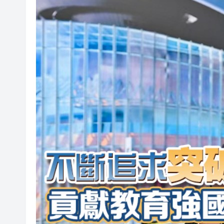
有片〡霍啟剛FB「當你看見可
有片｜重慶一隧道口驚現飛車上
【股市風向標】大模型雙雄再