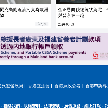
哈爾克島附近油污實為歐洲
金正恩向俄總統致賀電：
物
與普京在一起
分享
2026-05-09
港旅遊發展局
|
香港立法會
|
香港廉政公署
|
香港申訴專
-
聯絡我們
-
版權聲明
-
法律聲明
-
廣告服務
-
網上訂報
-