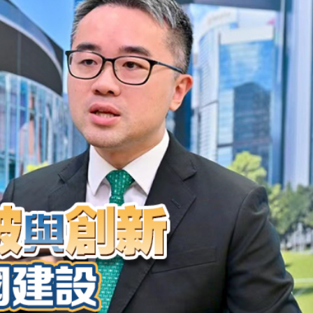
以吃的毛筆」網民點贊：滿腹墨水
樹 監控記錄「起飛瞬間」
度強勢反彈