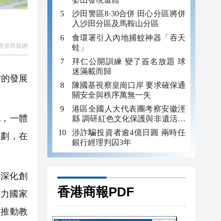
沙田警區8·30合併 田心分區將併
入沙田分區及馬鞍山分區
食環署引入內地捕蚊神器「吞天
香港商報網
蛙」
拜仁公開訓練 變了簽名放題 球
迷滿載而歸
才的發展
陳國基視察皇崗口岸 要求確保通
關安全與秩序萬無一失
港區全國人大代表團考察安徽涇
，一體
縣 調研紅色文化保護與非遺活態
傳承
涉詐騙投資者逾4億日圓 兩時任
規劃，在
銀行經理判囚3年
深化創
香港商報PDF
力國家
，推動教