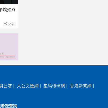
平壤始終
分享
員公署
|
大公文匯網
|
星島環球網
|
香港新聞網
|
記者證查詢