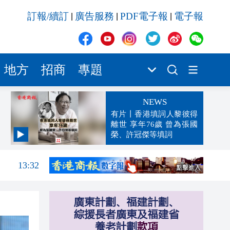
訂報/續訂
廣告服務
PDF電子報
電子報
|
|
|
地方
招商
專題
NEWS
有片丨香港填詞人黎彼得
離世 享年76歲 曾為張國
榮、許冠傑等填詞
13:32
13:29
13:02
12:59
12:29