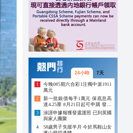
12:09
12:03
11:56
24小時
7天
今晚085期六合彩1注獨中派1911
萬元
新一批銀債每手1萬元 保底息高
達4.25厘 8月21日起可申購 發行
金額最多550億
涂謹申據報獲發還護照 已到英國
與家人團聚
58歲男子失蹤半月 今於馬鞍山女
婆山發現遺體