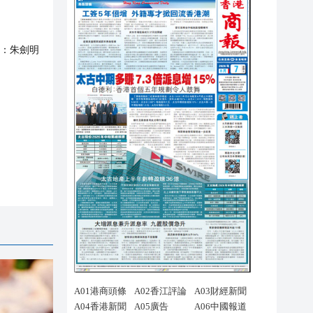
：
朱劍明