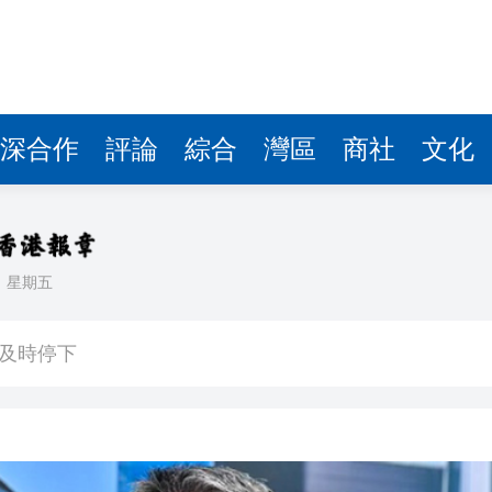
深合作
評論
綜合
灣區
商社
文化
日
星期五
車及時停下
 10月1日生效
41.95億坡元 中期息47坡仙
說：看見的人會幸運
首日早盤漲逾七成