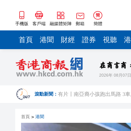
簡
手機版
客戶端
融媒體矩陣
郵箱
簡體
首頁
港聞
財經
證券
視聽
港
2026年 08月07
有片〡南亞裔小孩跑出馬路 3
恒隆委任蔡德粦接替盧韋柏任CEO
滾動新聞：
華僑銀行上半年純利按年增13%至
首頁
港聞
>
有片〡星空罕見漁火光柱 網民
【新股最前線】拿森科技上市