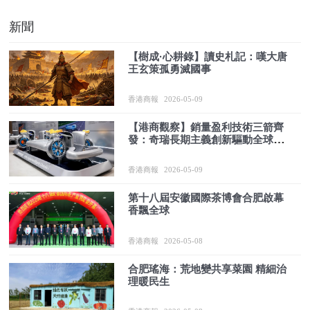
新聞
【樹成·心耕錄】讀史札記：嘆大唐
王玄策孤勇滅國事
香港商報
2026-05-09
【港商觀察】銷量盈利技術三箭齊
發：奇瑞長期主義創新驅動全球突
圍
香港商報
2026-05-09
第十八屆安徽國際茶博會合肥啟幕
香飄全球
香港商報
2026-05-08
合肥瑤海：荒地變共享菜園 精細治
理暖民生