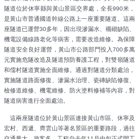
隧道位於休寧縣與黃山景區交界處，全長990米，
是黃山市普通國道幹線公路上一座重要隧道。這兩
座隧道已運營30多年，因出現滲漏水、襯砌缺陷、
機電設備線路老化等病害，需要改造維修。為保障
隧道安全良好運營，黃山市公路部門投入700多萬
元實施危隧改造及隧道預防養護工程，對雙嶺隧道
和儒村隧道實施全面維修。通過對隧道分類處治，
實施隧道路面修復、滲漏水治理、瓷磚缺陷修復、
檢修道維修、機電維修、防火塗料修補等內容，對
隧道病害進行全面處治。
這兩座隧道位於黃山景區連接黃山市區、休寧及
宏村、西遞、齊雲山等著名景區的重要路段，過往
交通量大，遊客多。工程自去年11月中旬正式開工