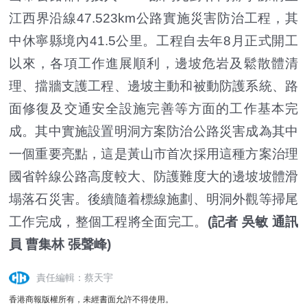
江西界沿線47.523km公路實施災害防治工程，其
中休寧縣境內41.5公里。工程自去年8月正式開工
以來，各項工作進展順利，邊坡危岩及鬆散體清
理、擋牆支護工程、邊坡主動和被動防護系統、路
面修復及交通安全設施完善等方面的工作基本完
成。其中實施設置明洞方案防治公路災害成為其中
一個重要亮點，這是黃山市首次採用這種方案治理
國省幹線公路高度較大、防護難度大的邊坡坡體滑
塌落石災害。後續隨着標線施劃、明洞外觀等掃尾
工作完成，整個工程將全面完工。
(記者 吳敏 通訊
員 曹集林 張聲峰)
責任編輯：蔡天宇
香港商報版權所有，未經書面允許不得使用。