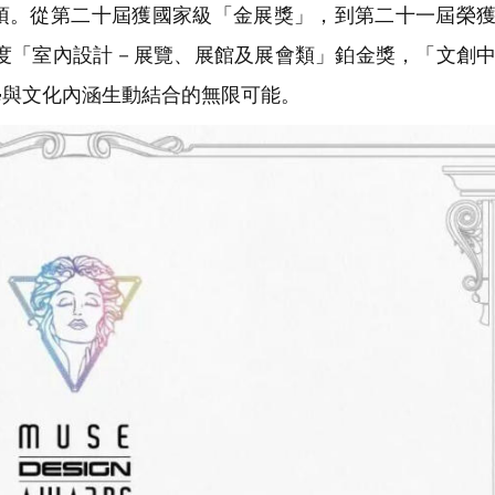
項。從第二十屆獲國家級「金展獎」，到第二十一屆榮
年度「室內設計－展覽、展館及展會類」鉑金獎，「文創
學與文化內涵生動結合的無限可能。