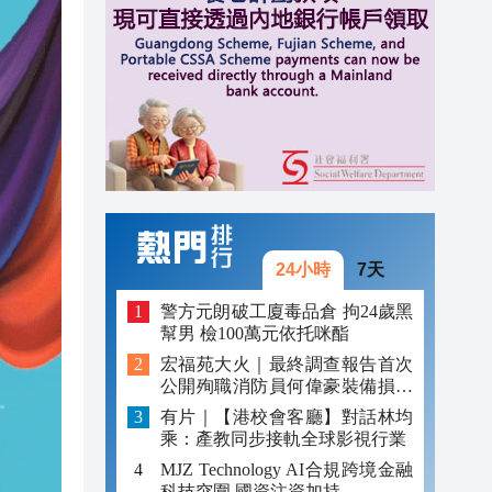
14:55
14:48
14:26
14:22
24小時
7天
警方元朗破工廈毒品倉 拘24歲黑
幫男 檢100萬元依托咪酯
宏福苑大火｜最終調查報告首次
公開殉職消防員何偉豪裝備損毀
照片
有片｜【港校會客廳】對話林均
乘：產教同步接軌全球影視行業
MJZ Technology AI合規跨境金融
科技突圍 國資注資加持