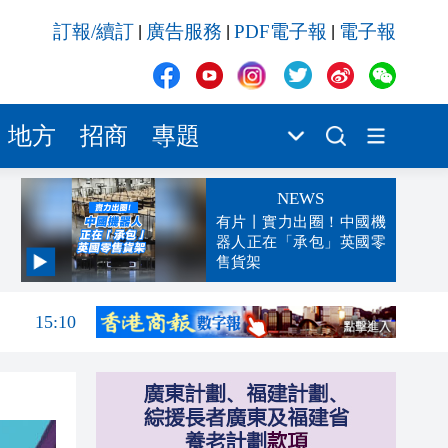
訂報/續訂
廣告服務
PDF電子報
電子報
|
|
|
地方
招商
專題
NEWS
有片丨實力出圈！中國機
器人正在「承包」英國零
售貨架
15:22
15:10
15:01
14:59