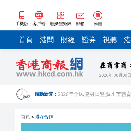
簡
手機版
客戶端
融媒體矩陣
郵箱
簡體
首頁
港聞
財經
證券
視聽
港
2026年 08月08
日本2027財年防衛預算申請額
滾動新聞：
2026年全民健身日暨廣州市
熱到預警升級！深圳高溫橙色
首頁
港深合作
>
下一代AI模型能力逼近「危險邊界」