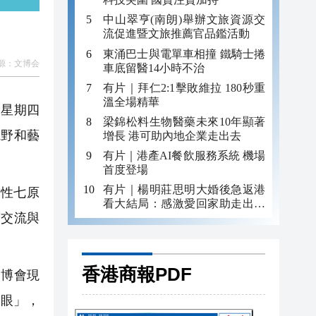
中山翠亨(南朗)舉辦文旅資源交
流促進暨文旅推薦官品鑑活動
東涌巴士與電單車相撞 鐵騎士捲
源：
文博会
車底留醫14小時不治
有片｜拜仁2:1擊敗維拉 180秒重
溫全場精華
（星期四
梁錦松料生物醫藥未來10年顯著
視野和藝
增長 港可助內地企業走出去
有片｜港產AI餐飲服務系統 機場
首度登場
有片｜楊明莊思明大婚後急返港
性七原
看大結局：感激愛回家助走出低
度交流與
谷 不捨大家庭
。
香港商報PDF
博會現
眼」，