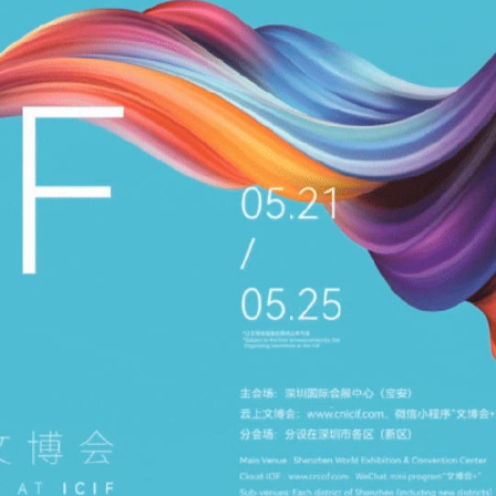
普斥裁決「不公」
到 共3人遇難
kBuddy AI分享會舉行
」——慶祝中國共產黨成立105周年名家作品展