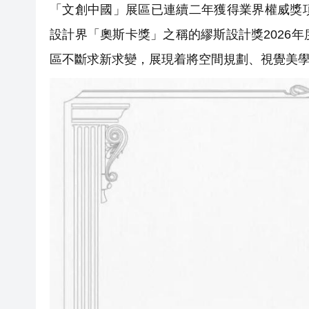
「文創中國」展區已連續二年獲得業界權威獎
設計界「奧斯卡獎」之稱的繆斯設計獎2026
區不斷求新求變，展現着將空間規劃、視覺美