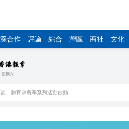
深合作
評論
綜合
灣區
商社
文化
日
星期六
創新高
體育節、體育消費季系列活動啟動
預警信號已生效
 OpenAI暫停Astra部分研發工作