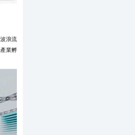
波浪流
、產業孵