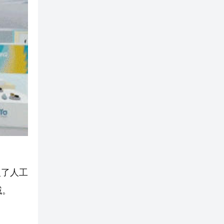
入了人工
域。