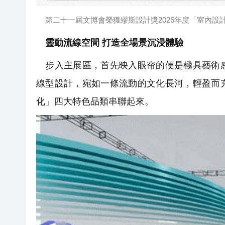
第二十一屆文博會榮獲繆斯設計獎2026年度「室內設
靈動流線空間 打造全場景沉浸體驗
步入主展區，首先映入眼帘的便是極具藝術感
線型設計，宛如一條流動的文化長河，輕盈而
化」四大特色品類串聯起來。