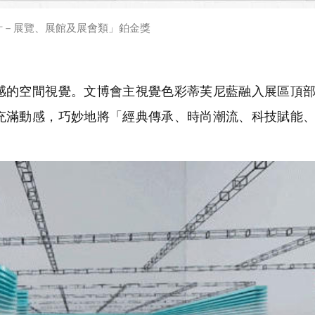
計－展覽、展館及展會類」鉑金獎
的空間視覺。文博會主視覺色彩蒂芙尼藍融入展區頂部
充滿動感，巧妙地將「經典傳承、時尚潮流、科技賦能