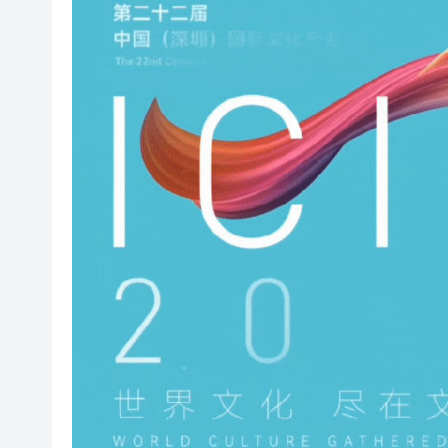
白宮宴會廳改造再遇阻 特朗
陝西柞水泥石流災害失聯人員找
港區婦聯代表聯誼會 x 騰訊雲Wor
趙之境攜新作出席「今朝更好看