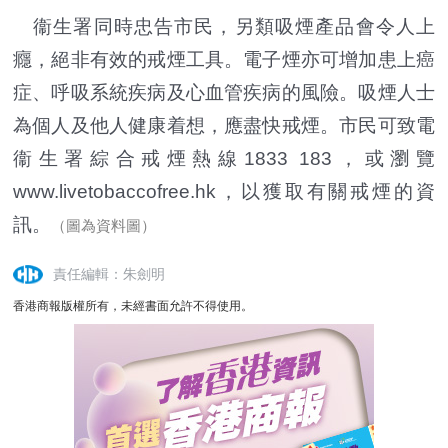
衞生署同時忠告市民，另類吸煙產品會令人上
癮，絕非有效的戒煙工具。電子煙亦可增加患上癌
症、呼吸系統疾病及心血管疾病的風險。吸煙人士
為個人及他人健康着想，應盡快戒煙。市民可致電
衞生署綜合戒煙熱線1833 183，或瀏覽
www.livetobaccofree.hk，以獲取有關戒煙的資
訊。
（圖為資料圖）
責任編輯：朱劍明
香港商報版權所有，未經書面允許不得使用。