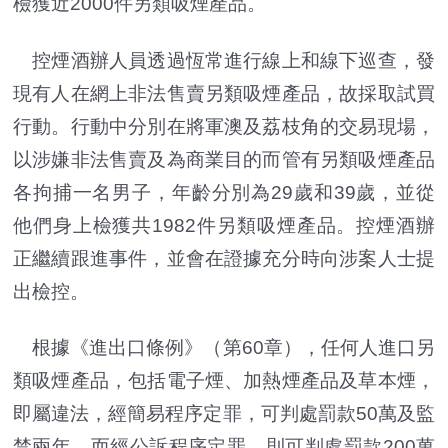
檢獲近2000件另類吸煙產品。
控煙酒辦人員透過恆常進行線上和線下巡查，發
現有人在網上非法售賣另類吸煙產品，故採取試買
行動。行動中分別在將軍澳及荔枝角的交易現場，
以涉嫌非法售賣及為商業目的而管有另類吸煙產品
各拘捕一名男子，年齡分別為29歲和39歲，並從
他們身上檢獲共1982件另類吸煙產品。控煙酒辦
正繼續跟進事件，並會在證據充分時向涉案人士提
出檢控。
根據《進出口條例》（第60章），任何人進口另
類吸煙產品，包括電子煙、加熱煙產品及草本煙，
即屬違法，經簡易程序定罪，可判處罰款50萬及監
禁兩年，而經公訴程序定罪，則可判處罰款200萬