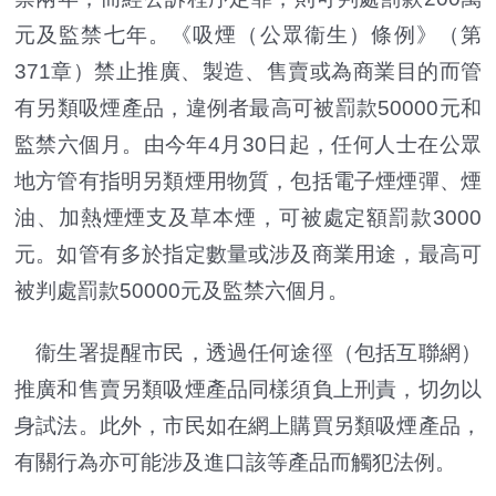
元及監禁七年。《吸煙（公眾衞生）條例》（第
371章）禁止推廣、製造、售賣或為商業目的而管
有另類吸煙產品，違例者最高可被罰款50000元和
監禁六個月。由今年4月30日起，任何人士在公眾
地方管有指明另類煙用物質，包括電子煙煙彈、煙
油、加熱煙煙支及草本煙，可被處定額罰款3000
元。如管有多於指定數量或涉及商業用途，最高可
被判處罰款50000元及監禁六個月。
衞生署提醒市民，透過任何途徑（包括互聯網）
推廣和售賣另類吸煙產品同樣須負上刑責，切勿以
身試法。此外，市民如在網上購買另類吸煙產品，
有關行為亦可能涉及進口該等產品而觸犯法例。