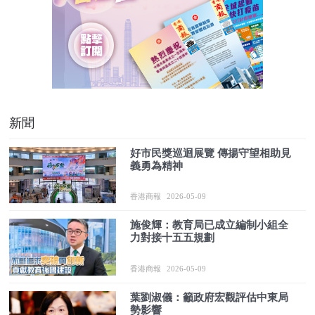
新聞
好市民獎巡迴展覽 傳揚守望相助見
義勇為精神
香港商報
2026-05-09
施俊輝：教育局已成立編制小組全
力對接十五五規劃
香港商報
2026-05-09
葉劉淑儀：籲政府宏觀評估中東局
勢影響