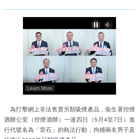
為打擊網上非法售賣另類吸煙產品，衞生署控煙
酒辦公室（控煙酒辦）一連四日（5月4至7日）進
行代號名為「雷石」的執法行動，拘捕兩名男子及