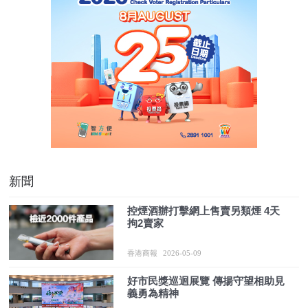
新聞
控煙酒辦打擊網上售賣另類煙 4天
拘2賣家
香港商報
2026-05-09
好市民獎巡迴展覽 傳揚守望相助見
義勇為精神