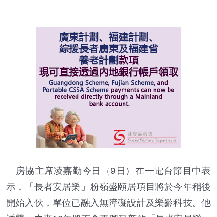
房協主席凌嘉勤今日（9日）在一電台節目中表
示，「長者安居樂」粉嶺盛頤居項目將於今年稍後
開始入伙，單位已融入無障礙設計及樂齡科技。他