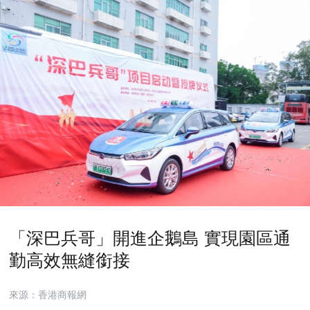
「深巴兵哥」開進企鵝島 實現園區通
勤高效無縫銜接
來源：香港商報網