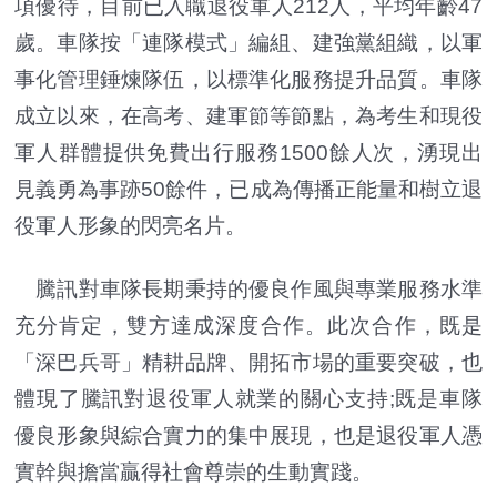
項優待，目前已入職退役軍人212人，平均年齡47
歲。車隊按「連隊模式」編組、建強黨組織，以軍
事化管理錘煉隊伍，以標準化服務提升品質。車隊
成立以來，在高考、建軍節等節點，為考生和現役
軍人群體提供免費出行服務1500餘人次，湧現出
見義勇為事跡50餘件，已成為傳播正能量和樹立退
役軍人形象的閃亮名片。
騰訊對車隊長期秉持的優良作風與專業服務水準
充分肯定，雙方達成深度合作。此次合作，既是
「深巴兵哥」精耕品牌、開拓市場的重要突破，也
體現了騰訊對退役軍人就業的關心支持;既是車隊
優良形象與綜合實力的集中展現，也是退役軍人憑
實幹與擔當贏得社會尊崇的生動實踐。