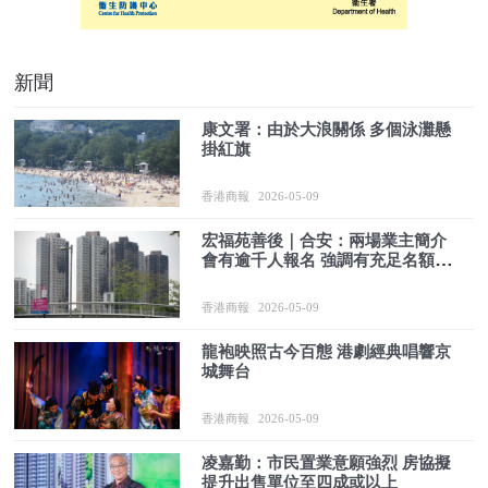
新聞
康文署：由於大浪關係 多個泳灘懸
掛紅旗
香港商報
2026-05-09
宏福苑善後｜合安：兩場業主簡介
會有逾千人報名 強調有充足名額讓
所有業主出席
香港商報
2026-05-09
龍袍映照古今百態 港劇經典唱響京
城舞台
香港商報
2026-05-09
凌嘉勤：市民置業意願強烈 房協擬
提升出售單位至四成或以上