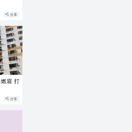
分享
燃眉 打
分享