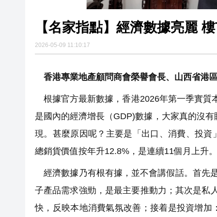
【名家指點】經濟數據亮麗 
2026-05-09 11:10:17
香港專業地產顧問商會榮譽會長、山西省港區
根據官方最新數據，香港2026年第一季實質本
是國內的經濟增長（GDP)數據，大家真的沒有
現。甚麼原因呢？主要是「出口、消費、投資」
總銷貨價值按年升12.8%，是連續11個月上
經濟數據乃有根有據，並不會講假話。首先是出口
子產品需求強勁，是最主要推動力；其次是私人
快，反映本地消費氣氛改善；接着是投資增加：