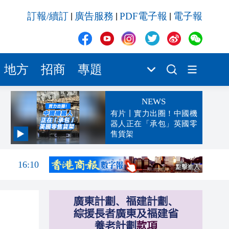
訂報/續訂
廣告服務
PDF電子報
電子報
|
|
|
地方
招商
專題
NEWS
有片丨實力出圈！中國機
器人正在「承包」英國零
售貨架
16:19
16:10
16:06
15:22
15:14