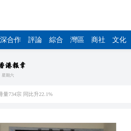
深合作
評論
綜合
灣區
商社
文化
日
星期六
南
734宗 同比升22.1%
55歲司機涉襲警被捕
創新高
 黃大仙上邨四旬男子墮斃