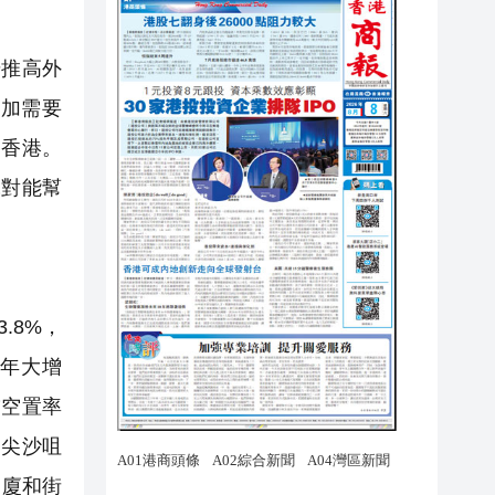
步推高外
加需要
的香港。
絕對能幫
.8%，
按年大增
舖空置率
，尖沙咀
甲廈和街