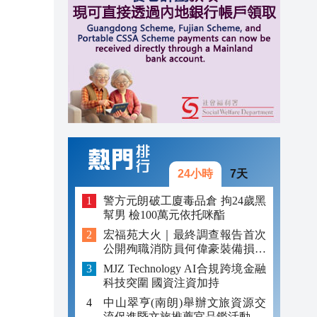
15:10
15:01
14:59
24小時
7天
警方元朗破工廈毒品倉 拘24歲黑
幫男 檢100萬元依托咪酯
宏福苑大火｜最終調查報告首次
公開殉職消防員何偉豪裝備損毀
照片
MJZ Technology AI合規跨境金融
科技突圍 國資注資加持
中山翠亨(南朗)舉辦文旅資源交
流促進暨文旅推薦官品鑑活動