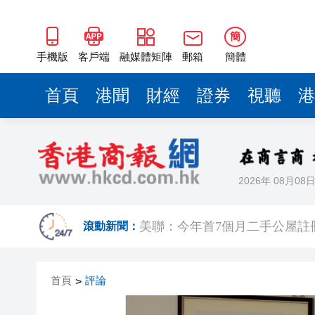
簡
手機版
客戶端
融媒體矩陣
郵箱
簡體
首頁
港聞
財經
證券
視聽
港
2026年 08月08
有片丨粵車南下沉浸式體驗指
美聯：今年首7個月二手公屋註冊量
滾動新聞：
山頂一私家車未遵交規被截查 
首頁
評論
>
日本2027財年防衛預算申請額
因噪音滋擾用菜刀狂斬樓上鄰居