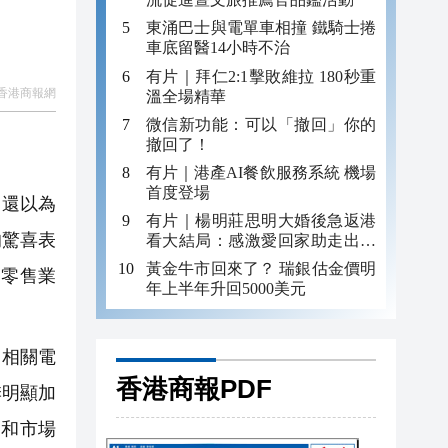
東涌巴士與電單車相撞 鐵騎士捲
車底留醫14小時不治
有片｜拜仁2:1擊敗維拉 180秒重
香港商報網
溫全場精華
微信新功能：可以「撤回」你的
撤回了！
有片｜港產AI餐飲服務系統 機場
首度登場
，還以為
有片｜楊明莊思明大婚後急返港
的驚喜表
看大結局：感激愛回家助走出低
谷 不捨大家庭
黃金牛市回來了？ 瑞銀估金價明
月零售業
年上半年升回5000美元
 相關電
香港商報PDF
季明顯加
業和市場