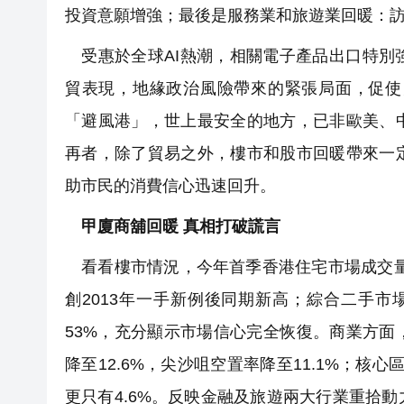
投資意願增強；最後是服務業和旅遊業回暖：
受惠於全球AI熱潮，相關電子產品出口特別
貿表現，地緣政治風險帶來的緊張局面，促使
「避風港」，世上最安全的地方，已非歐美、
再者，除了貿易之外，樓市和股市回暖帶來一
助市民的消費信心迅速回升。
甲廈商舖回暖 真相打破謊言
看看樓市情況，今年首季香港住宅市場成交量顯著
創2013年一手新例後同期新高；綜合二手市場
53%，充分顯示市場信心完全恢復。商業方
降至12.6%，尖沙咀空置率降至11.1%；
更只有4.6%。反映金融及旅遊兩大行業重拾