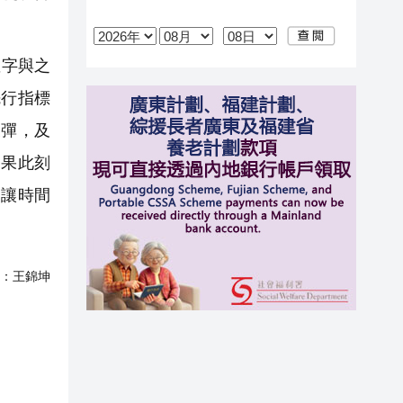
數字與之
先行指標
反彈，及
如果此刻
，讓時間
：
王錦坤