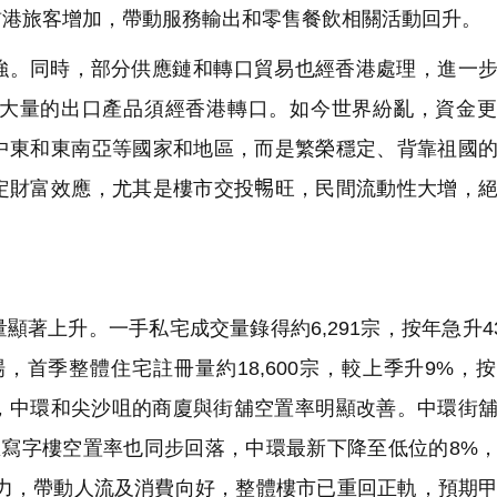
訪港旅客增加，帶動服務輸出和零售餐飲相關活動回升。
強。同時，部分供應鏈和轉口貿易也經香港處理，進一
大量的出口產品須經香港轉口。如今世界紛亂，資金更
中東和東南亞等國家和地區，而是繁榮穩定、背靠祖國
定財富效應，尤其是樓市交投𣈱旺，民間流動性大增，
上升。一手私宅成交量錄得約6,291宗，按年急升43
，首季整體住宅註冊量約18,600宗，較上季升9%，
面，中環和尖沙咀的商廈與街舖空置率明顯改善。中環街
核心區寫字樓空置率也同步回落，中環最新下降至低位的8%
動力，帶動人流及消費向好，整體樓市已重回正軌，預期