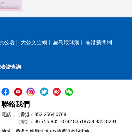
員公署
|
大公文匯網
|
星島環球網
|
香港新聞網
|
記者證查詢
聯絡我們
電話：（香港）852-2564 0768
（深圳）86-755-83518792 83518734 83518291
地址：香港九龍觀塘道332號香港商報大廈