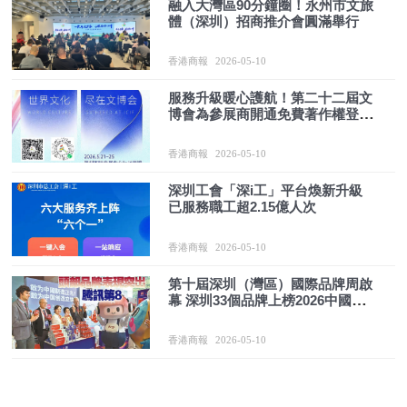
融入大灣區90分鐘圈！永州市文旅
體（深圳）招商推介會圓滿舉行
香港商報
2026-05-10
服務升級暖心護航！第二十二屆文
博會為參展商開通免費著作權登記
通道
香港商報
2026-05-10
深圳工會「深i工」平台煥新升級
已服務職工超2.15億人次
香港商報
2026-05-10
第十屆深圳（灣區）國際品牌周啟
幕 深圳33個品牌上榜2026中國品牌
價值500強
香港商報
2026-05-10