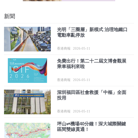
新聞
光明「三圈層」新模式 治理地鐵口
電動車亂停放
香港商報
2026-05-11
免費出行！第二十二屆文博會觀展
乘車福利來啦
香港商報
2026-05-11
深圳福田區社會救援「中樞」全面
投用
香港商報
2026-05-11
坪山⇌機場40分鐘！深大城際關鍵
區間雙線貫通！