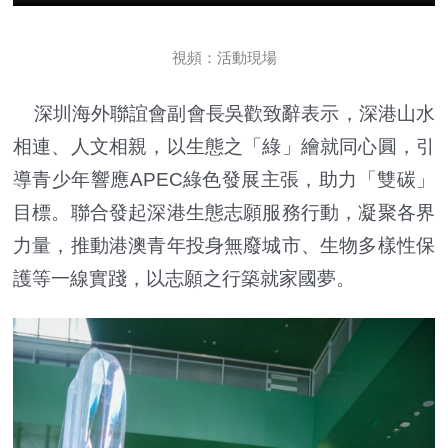
視頻：活動現場
深圳海外聯誼會副會長吳歡致辭表示，深港山水
相連、人文相親，以生態之「綠」繪就同心圓，引
導青少年響應APEC綠色發展主張，助力「雙碳」
目標。聯合發起深港生態志願服務行動，凝聚各界
力量，推動港澳青年投身無廢城市、生物多樣性保
護等一線實踐，以志願之行築就家國夢。