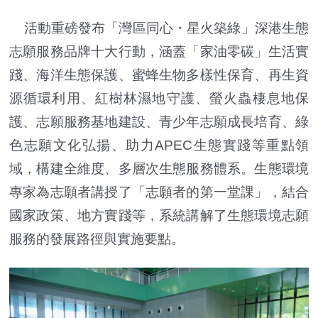
活動重磅發布「灣區同心・星火築綠」深港生態
志願服務品牌十大行動，涵蓋「家油零碳」生活實
踐、海洋生態保護、蜜蜂生物多樣性保育、再生資
源循環利用、紅樹林濕地守護、螢火蟲棲息地保
護、志願服務基地建設、青少年志願成長培育、綠
色志願文化弘揚、助力APEC生態實踐等重點領
域，構建全維度、多層次生態服務體系。生態環境
專家為志願者講授了「志願者的第一堂課」，結合
國家政策、地方實踐等，系統講解了生態環境志願
服務的發展路徑與實施要點。