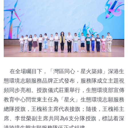
在全場矚目下，「灣區同心・星火築綠」深港生
態環境志願服務品牌正式發布，服務隊成立主題視
頻同步亮相。授旗儀式莊重舉行，生態環境部宣傳
教育中心閆世東主任為「星火」生態環境志願服務
總隊授旗，王槐裕主席代表接旗；隨後，王槐裕主
席、李世榮副主席共同為6支分隊授旗，標誌着深
港跨境生態志願服務隊伍正式組建。