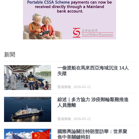
新聞
一偷渡船在馬來西亞海域沉沒 14人
失蹤
香港商報
2026-05-12
綜述｜多方協力 涉疫郵輪艱難推進
人員撤離
香港商報
2026-05-12
國際輿論關注特朗普訪華：世界聚
焦中美關鍵時刻