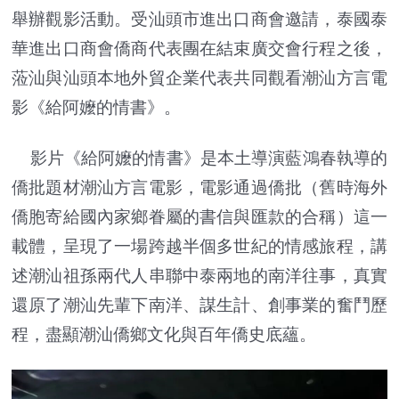
舉辦觀影活動。受汕頭市進出口商會邀請，泰國泰
華進出口商會僑商代表團在結束廣交會行程之後，
蒞汕與汕頭本地外貿企業代表共同觀看潮汕方言電
影《給阿嬤的情書》。
影片《給阿嬤的情書》是本土導演藍鴻春執導的
僑批題材潮汕方言電影，電影通過僑批（舊時海外
僑胞寄給國內家鄉眷屬的書信與匯款的合稱）這一
載體，呈現了一場跨越半個多世紀的情感旅程，講
述潮汕祖孫兩代人串聯中泰兩地的南洋往事，真實
還原了潮汕先輩下南洋、謀生計、創事業的奮鬥歷
程，盡顯潮汕僑鄉文化與百年僑史底蘊。