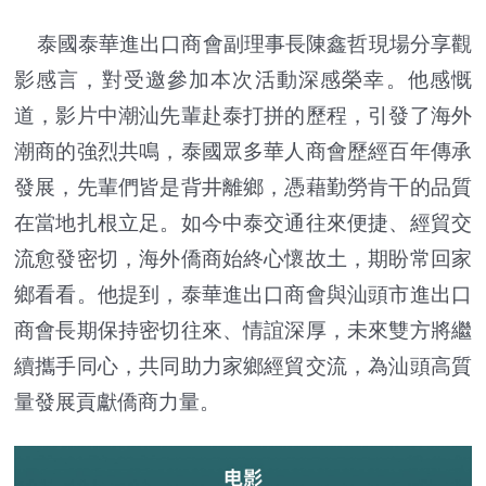
泰國泰華進出口商會副理事長陳鑫哲現場分享觀
影感言，對受邀參加本次活動深感榮幸。他感慨
道，影片中潮汕先輩赴泰打拼的歷程，引發了海外
潮商的強烈共鳴，泰國眾多華人商會歷經百年傳承
發展，先輩們皆是背井離鄉，憑藉勤勞肯干的品質
在當地扎根立足。如今中泰交通往來便捷、經貿交
流愈發密切，海外僑商始終心懷故土，期盼常回家
鄉看看。他提到，泰華進出口商會與汕頭市進出口
商會長期保持密切往來、情誼深厚，未來雙方將繼
續攜手同心，共同助力家鄉經貿交流，為汕頭高質
量發展貢獻僑商力量。