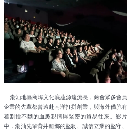
潮汕地區商埠文化底蘊源遠流長，商會眾多會員
企業的先輩都曾遠赴南洋打拼創業，與海外僑胞有
着割捨不斷的血脈親情與緊密的貿易往來。影片
中，潮汕先輩背井離鄉的堅韌、誠信立業的堅守、