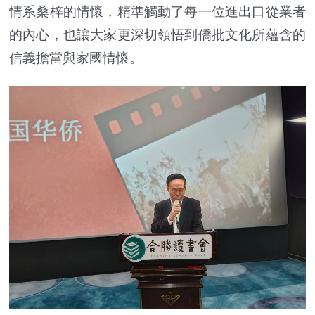
情系桑梓的情懷，精準觸動了每一位進出口從業者
的內心，也讓大家更深切領悟到僑批文化所蘊含的
信義擔當與家國情懷。