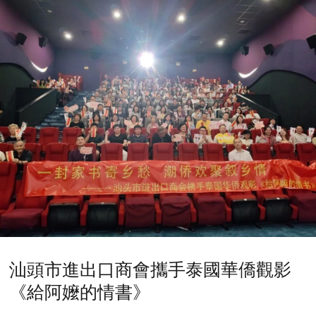
汕頭市進出口商會攜手泰國華僑觀影
《給阿嬤的情書》