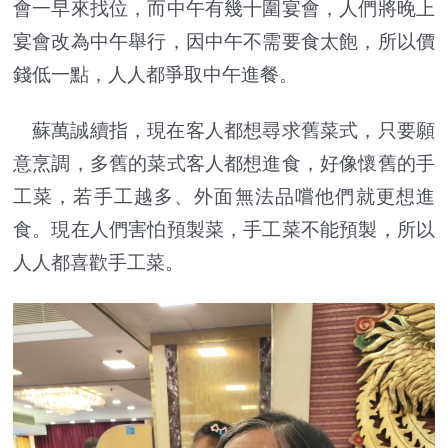
會一早來找位，而中午有幾十圍宴會，人們將晚上
宴會改為中午舉行，因中午不需要食太飽，所以價
錢低一點，人人都爭取中午進餐。
蘇萬誠續指，現在客人都想尋求舊菜式，只要願
意烹調，多舊的菜式客人都想進食，好像懷舊的手
工菜，若手工越多、外面無法品嚐他們就更想進
食。現在人們害怕預製菜，手工菜不能預製，所以
人人都喜歡手工菜。