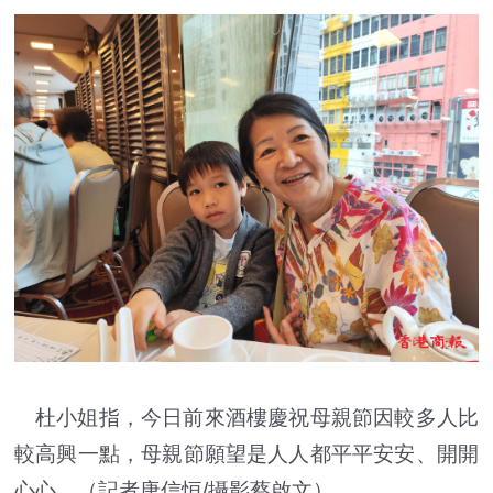
杜小姐指，今日前來酒樓慶祝母親節因較多人比
較高興一點，母親節願望是人人都平平安安、開開
心心。（記者唐信恒/攝影蔡啟文）