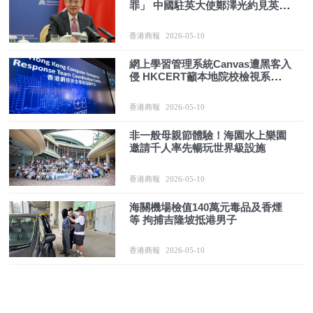
罪」 中國駐英大使鄭澤光約見英官
員提嚴正交涉
香港商報
2026-05-10
網上學習管理系統Canvas遭黑客入
侵 HKCERT籲本地院校檢視系統安
全
香港商報
2026-05-10
非一般母親節體驗！海園水上樂園
邀請千人率先暢玩世界級設施
香港商報
2026-05-10
海關機場檢值140萬元毒品及香煙
等 拘捕吉隆坡抵港男子
香港商報
2026-05-10