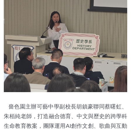
嗇色園主辦可藝中學副校長胡鎮豪聯同蔡曙虹、
朱栢純老師，打造融合德育、中文與歷史的跨學科
生命教育教案，團隊運用AI創作文創、歌曲與互動