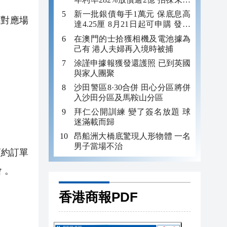
年追數
新一批銀債每手1萬元 保底息高
對應場
達4.25厘 8月21日起可申購 發行
金額最多550億
在澳門的士拾獲相機及電池據為
己有 港人夫婦再入境時被捕
涂謹申據報獲發還護照 已到英國
與家人團聚
沙田警區8·30合併 田心分區將併
入沙田分區及馬鞍山分區
拜仁公開訓練 變了簽名放題 球
迷滿載而歸
昂船洲大橋底驚現人形物體 一名
男子當場不治
預約訂單
 。
香港商報PDF