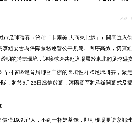
點
正遇晚高峰 情況危急 鐵騎交警一路開道護送
來源：
危駕被捕
區城市足球聯賽（簡稱「卡爾美·大商東北超」）開賽進入
飲食正在毀掉很多老人的晚年健康
賽事組委會為保障票務運營公平規範、有序高效，切實
開透明的購票環境，迎接球迷共赴這場屬於東北的足球盛
古四省區體育局聯合主辦的區域性群眾足球聯賽，聚焦
隊，將於5月23日燃情啟幕，瀋陽賽區將承辦開幕式及
享
僅19.9元/人，不到一杯奶茶錢，即可現場見證家鄉