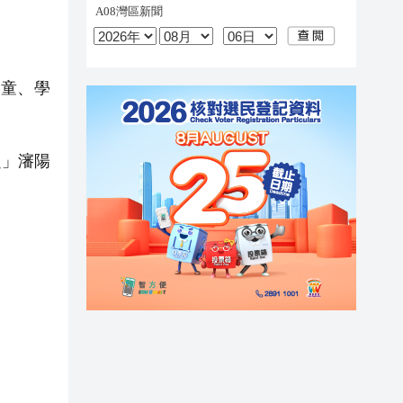
兒童、學
超」瀋陽