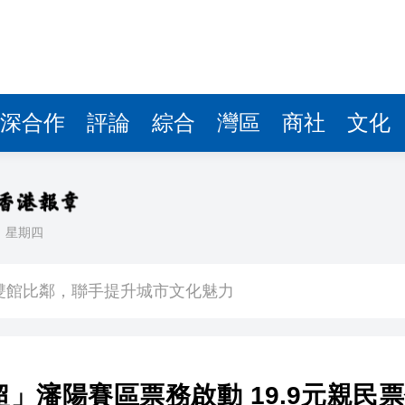
深合作
評論
綜合
灣區
商社
文化
日
星期四
場不變
奇蹟 科技美術雙館比鄰，聯手提升城市文化魅力
件 食環署勒令關閉報警處理
嚴懲發表叛國言論的「爆料者」
超」瀋陽賽區票務啟動 19.9元親民