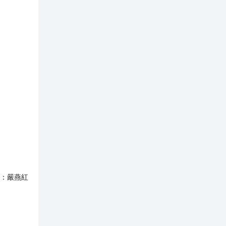
：
嚴燕紅