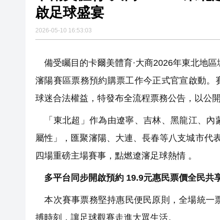
美股觀望非農數據 道指跌逾百
啟足球盛宴
有片丨孕婦羊水破裂即將臨盆 
2026-05-10 16:53:03
東涌巴士撞電單車 巴士司機涉
備受矚目的卡爾美體育·大商2026年東北地
有片丨清淡不等於吃素！ 清淡
瀋陽賽區票務預約購票工作今正式官宣啟動。
球迷合法權益，特發布全流程票務公告，以公
「東北超」作為由遼寧、吉林、黑龍江、內蒙
屬性」，匯聚瀋陽、大連、長春等八支城市代表
四場重磅主場賽事，點燃遼瀋足球熱情 。
多平台同步開啟預約 19.9元惠民票價全民共
本次賽事票務堅持惠民便民原則，全場統一票價
搏時刻，讓足球觀賽走進大眾生活。