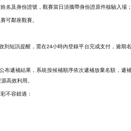
姓名及身份證號，觀賽當日須攜帶身份證原件核驗入場
賽可鄰座觀賽。
收到短訊提醒，需在24小時內登錄平台完成支付，逾期
將公布遞補結果，系統按候補順序依次遞補放棄名額，遞
資源高效利用。
彩不容錯過：
）