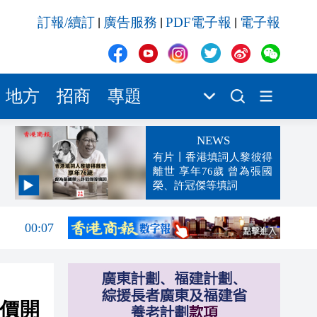
訂報/續訂
廣告服務
PDF電子報
電子報
|
|
|
地方
招商
專題
NEWS
有片丨香港填詞人黎彼得
離世 享年76歲 曾為張國
榮、許冠傑等填詞
00:19
00:07
23:38
23:35
票價開