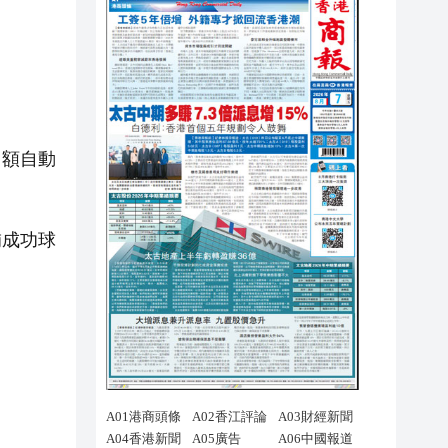
；
名額自動
補成功球