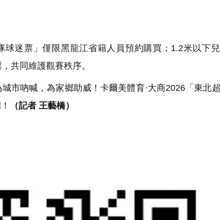
隊球迷票」僅限黑龍江省籍人員預約購買；1.2米以下
票，共同維護觀賽秩序。
市吶喊，為家鄉助威！卡爾美體育·大商2026「東北
間！
（記者 王藝橋）