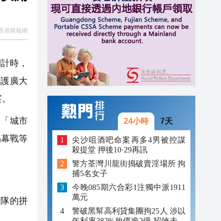
23:17
23:12
香港商報網
23:12
倒計時，
23:00
維護廣大
宴。
「城市
24小時
7天
揭幕戰等
尖沙咀酒吧命案再多4男被控謀
殺提堂 押後10·29再訊
警方荃灣川龍街搗破賣淫場所 拘
捕5名女子
今晚085期六合彩1注獨中派1911
萬元
球隊的拼
警破黑幫高利貸集團拘25人 涉以
年利率282%放債逾2億 招徠未成