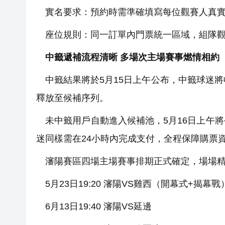
實名要求：預約時需準確填寫每位觀賽人真實
座位規則：同一訂單內門票統一區域，組隊觀
中籤遞補流程清晰 多場次主場賽事燃情相約
中籤結果將於5月15日上午公布，中籤球迷將
釋放至候補序列。
未中籤用戶自動進入候補池，5月16日上午
迷同樣需在24小時內完成支付，全程保障購票
瀋陽賽區四場主場賽事排期正式確定，場場精
5月23日19:20 瀋陽VS雞西（開幕式+揭幕戰
6月13日19:40 瀋陽VS延邊