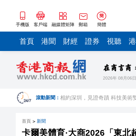
簡
手機版
客戶端
融媒體矩陣
郵箱
簡體
首頁
港聞
財經
證券
視聽
港
2026年 08月06
歐足聯：抵制國際足聯賽事立
滾動新聞：
相約深圳，見證
跑馬地私人泳池救生員涉用假證
首頁
新聞
>
特朗普否認美國彈藥短缺 稱將
卡爾美體育·大商2026「東北