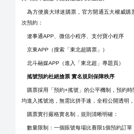
為方便廣大球迷購票，官方開通五大權威購票
次預約：
遼事通APP、微信小程序、支付寶小程序
京東APP（搜索「東北超購票」）
北斗融媒APP（進入「東北超」專題頁）
搖號預約杜絕搶票 實名規則保障秩序
購票採用「預約+搖號」的公平機制，預約時間為5
均進入搖號池，無需比拼手速，全程公開透明，
購票實行嚴格實名制，規則清晰明確：
數量限制：一個賬號每場比賽限1個預約訂單