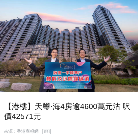
【港樓】天璽·海4房逾4600萬元沽 呎
價42571元
來源：香港商報網
原創