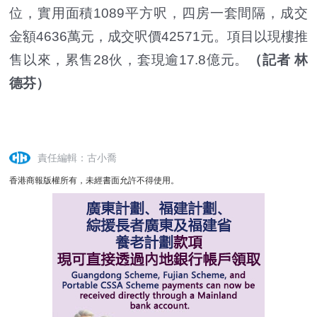
位，實用面積1089平方呎，四房一套間隔，成交
金額4636萬元，成交呎價42571元。項目以現樓推
售以來，累售28伙，套現逾17.8億元。
（記者 林
德芬）
責任編輯：古小喬
香港商報版權所有，未經書面允許不得使用。