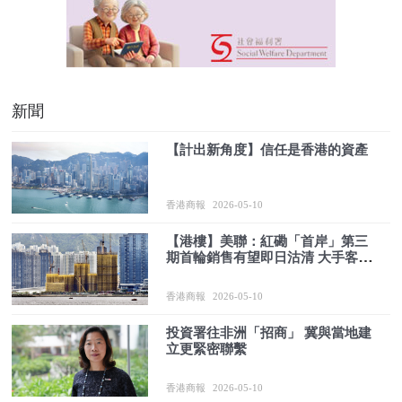
新聞
【計出新角度】信任是香港的資產
香港商報
2026-05-10
【港樓】美聯：紅磡「首岸」第三
期首輪銷售有望即日沽清 大手客擬
斥約2400萬元購入3伙
香港商報
2026-05-10
投資署往非洲「招商」 冀與當地建
立更緊密聯繫
香港商報
2026-05-10