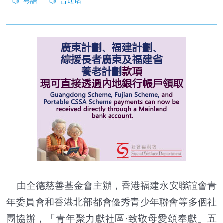
由全德慈善基金會主辦，香港福建永安聯誼會青
年委員會和香港北部都會優秀青少年聯會等多個社
團協辦，「青年聚力獻社區·致敬母愛頌奉獻」五