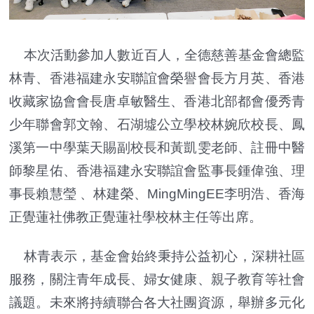
本次活動參加人數近百人，全德慈善基金會總監
林青、香港福建永安聯誼會榮譽會長方月英、香港
收藏家協會會長唐卓敏醫生、香港北部都會優秀青
少年聯會郭文翰、石湖墟公立學校林婉欣校長、鳳
溪第一中學葉天賜副校長和黃凱雯老師、註冊中醫
師黎星佑、香港福建永安聯誼會監事長鍾偉強、理
事長賴慧瑩 、林建榮、MingMingEE李明浩、香海
正覺蓮社佛教正覺蓮社學校林主任等出席。
林青表示，基金會始終秉持公益初心，深耕社區
服務，關注青年成長、婦女健康、親子教育等社會
議題。未來將持續聯合各大社團資源，舉辦多元化